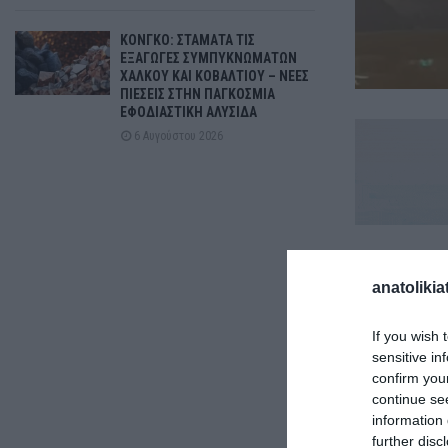
ΚΟΝΓΚΟ: ΣΤΑΜΑΤΑ ΤΙΣ
ΕΞΑΓΩΓΕΣ ΣΥΜΠΥΚΝΩΜΑΤΩΝ
ΧΑΛΚΟΥ ΚΑΙ ΚΟΒΑΛΤΙΟΥ – ΝΕΕΣ
ΠΙΕΣΕΙΣ ΣΤΗΝ ΠΑΓΚΟΣΜΙΑ
ΕΦΟΔΙΑΣΤΙΚΗ ΑΛΥΣΙΔΑ
6 Αυγούστου 2026
Ένα τροχαίο 
anatolikia
Γλυκών Νερώ
If you wish 
Όπως μετέδωσ
sensitive in
confirm you
δεξιά μεριά τ
continue se
information 
Αμέσως στο σ
further disc