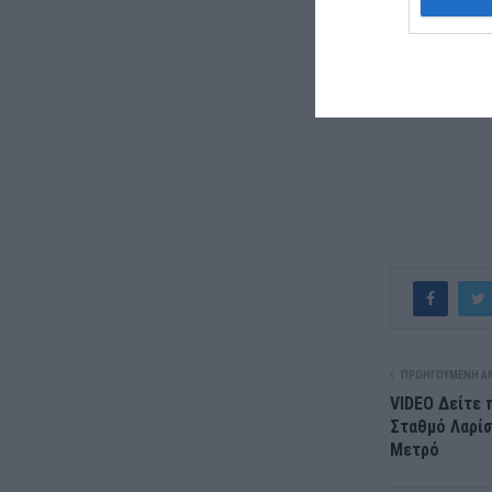
ΠΡΟΗΓΟΎΜΕΝΗ Α
VIDEO Δείτε 
Σταθμό Λαρίσ
Μετρό