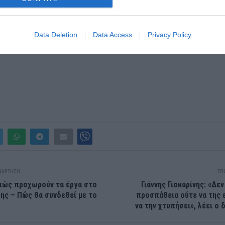
Data Deletion
Data Access
Privacy Policy
ΝΆΡΤΗΣΗ
ΕΠ
πώς προχωρούν τα έργα στο
Γιάννης Γιοκαρίνης: «Δε
ης – Πώς θα συνδεθεί με το
προσπάθεια ούτε να της 
να την χτυπήσει», λέει ο 