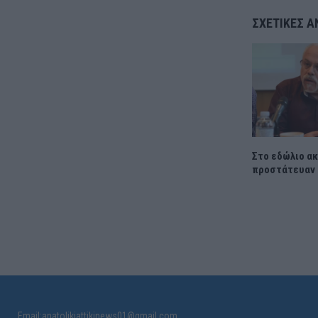
ΣΧΕΤΙΚΈΣ Α
Στο εδώλιο ακ
προστάτευαν 
Email:anatolikiattikinews01@gmail.com