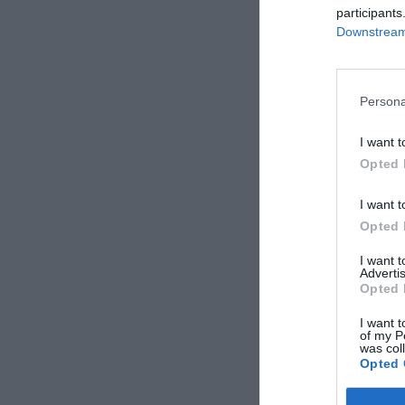
να είναι καλά
participants
Downstream 
Persona
I want t
Opted 
I want t
Opted 
I want 
Advertis
Opted 
I want t
of my P
was col
Opted 
ieidiseis.gr