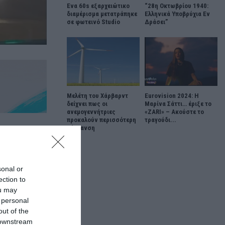
Ένα 60s εξαρχειώτικο
“28η Οκτωβρίου 1940:
διαμέρισμα μετατράπηκε
Ελληνικά Υποβρύχια Εν
σε φωτεινό Studio
Δράσει”
Μελέτη του Χάρβαρντ
Eurovision 2024: Η
δείχνει πως οι
Μαρίνα Σάττι… έριξε το
ανεμογεννήτριες
«ZARI» – Ακούστε το
προκαλούν περισσότερη
τραγούδι...
θέρμανση
 ύψος των
sonal or
δογύρισε στη
ection to
ou may
 personal
out of the
γός φαίνεται
 downstream