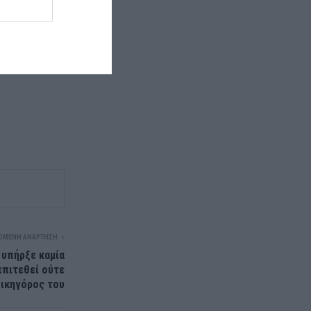
ΌΜΕΝΗ ΑΝΆΡΤΗΣΗ
ν υπήρξε καμία
επιτεθεί ούτε
δικηγόρος του