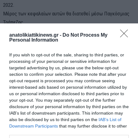
2022.
Μέρος των κεφαλαίων αυτών θα διατεθεί μέσω Παγκόσμιας
Τράπεζας.
anatolikiattikinews.gr -
Do Not Process My
bankingnews.gr
Personal Information
If you wish to opt-out of the sale, sharing to third parties, or
processing of your personal or sensitive information for
targeted advertising by us, please use the below opt-out
section to confirm your selection. Please note that after your
ΠΡΟΗΓΟΎΜΕΝΗ ΑΝΆΡΤΗΣΗ
opt-out request is processed you may continue seeing
Αυτό είναι το αμφίβιο αυτοκίνητο που οργώνει τα ελληνικά
interest-based ads based on personal information utilized by
νησιά.Η νέα εμφάνιση στην Πάρο
us or personal information disclosed to third parties prior to
your opt-out. You may separately opt-out of the further
disclosure of your personal information by third parties on the
ΕΠΌΜΕΝΗ ΑΝΆΡΤΗΣΗ
IAB’s list of downstream participants. This information may
Ελαιόλαδο:.Οι παρατεταμένοι καύσωνες πλήττουν την
also be disclosed by us to third parties on the
IAB’s List of
παραγωγή.
Downstream Participants
that may further disclose it to other
third parties.