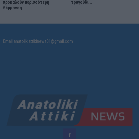
προκαλούν περισσότερη
τραγούδι...
θέρμανση
Email:anatolikiattikinews01@gmail.com