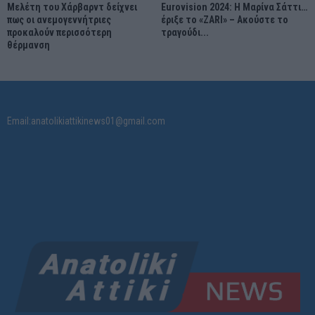
Μελέτη του Χάρβαρντ δείχνει
Eurovision 2024: Η Μαρίνα Σάττι…
πως οι ανεμογεννήτριες
έριξε το «ZARI» – Ακούστε το
προκαλούν περισσότερη
τραγούδι...
θέρμανση
Email:anatolikiattikinews01@gmail.com