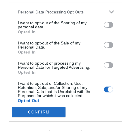
third parties.
Personal Data Processing Opt Outs
I want to opt-out of the Sharing of my
personal data.
Ρακή
Opted In
I want to opt-out of the Sale of my
Personal Data.
Ο
όρος «ρακή»
χρησιμοποιείται ευρέως στην Κρήτη ως
Opted In
συνώνυμο της τσικουδιάς. Ωστόσο, σε άλλες περιοχές της
I want to opt-out of processing my
Ελλάδας και των Βαλκανίων, η ρακή μπορεί να αναφέρεται σε
Personal Data for Targeted Advertising.
Opted In
διάφορα είδη αποσταγμένων αλκοολούχων ποτών. Αν και στην
Κρήτη η ρακή παρασκευάζεται με τον ίδιο τρόπο όπως η
I want to opt-out of Collection, Use,
Retention, Sale, and/or Sharing of my
τσικουδιά, σε άλλες περιοχές μπορεί να υπάρχει διαφορά στις
Personal Data that Is Unrelated with the
Purposes for which it was collected.
μεθόδους παραγωγής ή στα αρωματικά στοιχεία που
Opted Out
χρησιμοποιούνται. Όπως και η τσικουδιά, η ρακή της Κρήτης
CONFIRM
είναι συνήθως χωρίς πρόσθετα αρωματικά.
Ούζο