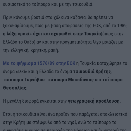
ουσιαστικά το τσίπουρο και με την τσικουδιά.
Πριν κάνουμε βουτιά στα χάλκινα καζάνια, θα πρέπει να
ξεκαθαρίσουμε, πως με βάση αποφάσεις της ΕΟΚ, από το 1989,
η λέξη «ρακί» έχει κατοχυρωθεί στην Τουρκία
(όπως στην
Ελλάδα το Ούζο) αν και στην πραγματικότητα λίγο μοιάζει με
την ελληνική, κρητική, ρακή.
Με το ψήφισμα 1576/89 στην ΕΟΚ
η Τουρκία καταχώρησε το
όνομα «raki» και η Ελλάδα το όνομα
τσικουδιά Κρήτης
,
τσίπουρο Τυρνάβου
,
τσίπουρο Μακεδονίας
και
τσίπουρο
Θεσσαλίας
.
Η μεγάλη διαφορά έγκειται στην
γεωγραφική προέλευση
.
Έτσι η τσικουδιά είναι ένα προϊόν που παράγεται αποκλειστικά
στην Κρήτη με στέμφυλα από το νησί, ενώ το τσίπουρο το
συναντάμε κυρίως σε περιοχές της βόρειας και (λιγότερο) της