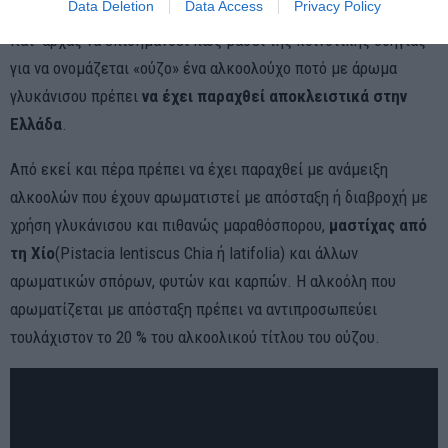
Data Deletion
Data Access
Privacy Policy
Κατ’ αρχάς να επισημανθεί πως βάσει της κοινοτικής οδηγίας
για να ονομάζεται «ούζο» ένα αλκοολούχο ποτό με άρωμα
γλυκάνισου πρέπει
να έχει παραχθεί αποκλειστικά στην
Ελλάδα
.
Από εκεί και πέρα πρέπει να έχει παραχθεί με ανάμειξη
αλκοολών που έχουν αρωματιστεί με απόσταξη ή διαβροχή με
χρήση γλυκάνισου και πιθανώς μαραθόσπορου,
μαστίχας από
τη Χίο
(Pistacia lentiscus Chia ή latifolia) και άλλων
αρωματικών σπόρων, φυτών και καρπών. Η αλκοόλη που
αρωματίζεται με απόσταξη πρέπει να αντιπροσωπεύει
τουλάχιστον το 20 % του αλκοολικού τίτλου του ούζου.