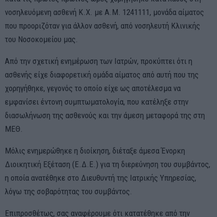
νοσηλευόμενη ασθενή Κ.Χ. με Α.Μ. 1241111, μονάδα αίματος
που προοριζόταν για άλλον ασθενή, από νοσηλευτή Κλινικής
του Νοσοκομείου μας.
Από την σχετική ενημέρωση των Ιατρών, προκύπτει ότι η
ασθενής είχε διαφορετική ομάδα αίματος από αυτή που της
χορηγήθηκε, γεγονός το οποίο είχε ως αποτέλεσμα να
εμφανίσει έντονη συμπτωματολογία, που κατέληξε στην
διασωλήνωση της ασθενούς και την άμεση μεταφορά της στη
ΜΕΘ.
Μόλις ενημερώθηκε η διοίκηση, διέταξε άμεσα Ένορκη
Διοικητική Εξέταση (Ε.Δ.Ε.) για τη διερεύνηση του συμβάντος,
η οποία ανατέθηκε στο Διευθυντή της Ιατρικής Υπηρεσίας,
λόγω της σοβαρότητας του συμβάντος.
Επιπροσθέτως, σας αναφέρουμε ότι κατατέθηκε από την