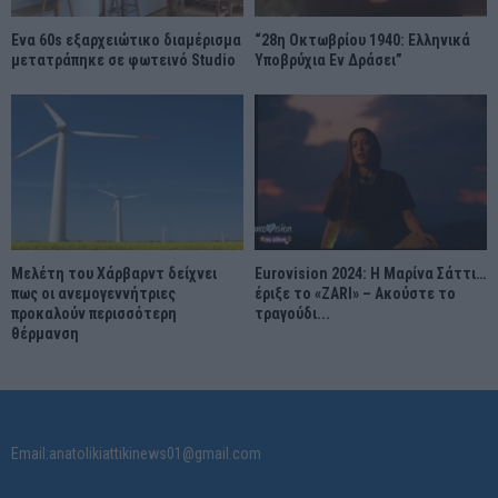
Ένα 60s εξαρχειώτικο διαμέρισμα
“28η Οκτωβρίου 1940: Ελληνικά
μετατράπηκε σε φωτεινό Studio
Υποβρύχια Εν Δράσει”
Μελέτη του Χάρβαρντ δείχνει
Eurovision 2024: Η Μαρίνα Σάττι…
πως οι ανεμογεννήτριες
έριξε το «ZARI» – Ακούστε το
προκαλούν περισσότερη
τραγούδι...
θέρμανση
Email:anatolikiattikinews01@gmail.com