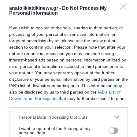
anatolikiattikinews.gr -
Do Not Process My
Personal Information
ΠΡΟΗΓΟΎΜΕΝΗ ΑΝΆΡΤΗΣΗ
Ποσειδώνος: Η Υπαλλήλους του Δήμου Πήγε να Πάρει τον
If you wish to opt-out of the sale, sharing to third parties, or
Κάδο όταν Επεσε το Ταξί στο Απορριμματοφόρο
processing of your personal or sensitive information for
targeted advertising by us, please use the below opt-out
section to confirm your selection. Please note that after your
opt-out request is processed you may continue seeing
ΕΠΌΜΕΝΗ ΑΝΆΡΤΗΣΗ
interest-based ads based on personal information utilized by
Μαζική η συμμετοχή των δημοσιογράφων στην απεργία της
us or personal information disclosed to third parties prior to
ΕΣΗΕΑ – Τα αιτήματα και το επόμενο ραντεβού
your opt-out. You may separately opt-out of the further
disclosure of your personal information by third parties on the
IAB’s list of downstream participants. This information may
ΣΧΕΤΙΚΈΣ ΑΝΑΡΤΉΣΕΙΣ
also be disclosed by us to third parties on the
IAB’s List of
Downstream Participants
that may further disclose it to other
third parties.
Personal Data Processing Opt Outs
I want to opt-out of the Sharing of my
personal data.