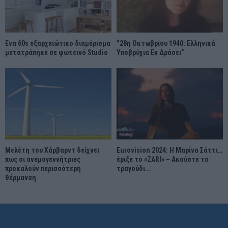
Ένα 60s εξαρχειώτικο διαμέρισμα
“28η Οκτωβρίου 1940: Ελληνικά
μετατράπηκε σε φωτεινό Studio
Υποβρύχια Εν Δράσει”
Μελέτη του Χάρβαρντ δείχνει
Eurovision 2024: Η Μαρίνα Σάττι…
πως οι ανεμογεννήτριες
έριξε το «ZARI» – Ακούστε το
προκαλούν περισσότερη
τραγούδι...
θέρμανση