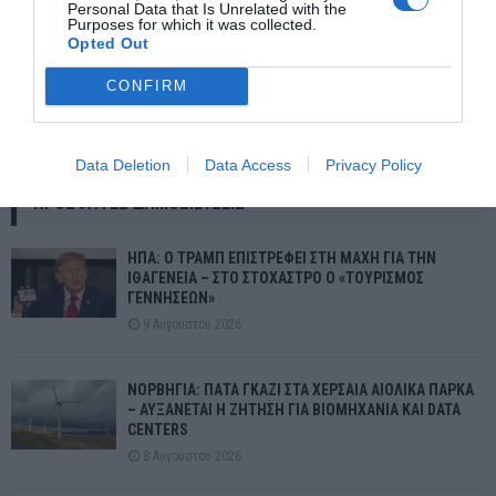
Personal Data that Is Unrelated with the
Purposes for which it was collected.
Opted Out
CONFIRM
Χόλιγουντ: Ο ηθοποιός Τζιν Χάκμαν και η σύζυγός του βρέθηκαν
νεκροί στο σπίτι τους.
Data Deletion
Data Access
Privacy Policy
ΠΡΌΣΦΑΤΕΣ ΔΗΜΟΣΙΕΎΣΕΙΣ
ΗΠΑ: Ο ΤΡΑΜΠ ΕΠΙΣΤΡΕΦΕΙ ΣΤΗ ΜΑΧΗ ΓΙΑ ΤΗΝ
ΙΘΑΓΕΝΕΙΑ – ΣΤΟ ΣΤΟΧΑΣΤΡΟ Ο «ΤΟΥΡΙΣΜΟΣ
ΓΕΝΝΗΣΕΩΝ»
9 Αυγούστου 2026
ΝΟΡΒΗΓΙΑ: ΠΑΤΑ ΓΚΑΖΙ ΣΤΑ ΧΕΡΣΑΙΑ ΑΙΟΛΙΚΑ ΠΑΡΚΑ
– ΑΥΞΑΝΕΤΑΙ Η ΖΗΤΗΣΗ ΓΙΑ ΒΙΟΜΗΧΑΝΙΑ ΚΑΙ DATA
CENTERS
8 Αυγούστου 2026