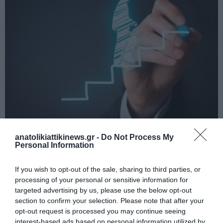
Reuters: Η ελληνική οικονομία εκτινάσσεται μετά από μία
anatolikiattikinews.gr -
Do Not Process My
επώδυνη δεκαετία
Personal Information
If you wish to opt-out of the sale, sharing to third parties, or
processing of your personal or sensitive information for
targeted advertising by us, please use the below opt-out
section to confirm your selection. Please note that after your
opt-out request is processed you may continue seeing
interest-based ads based on personal information utilized by