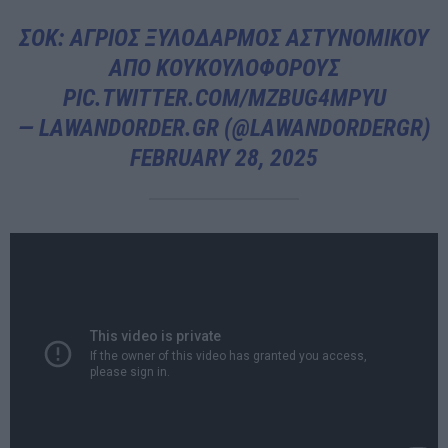
ΣΟΚ: ΆΓΡΙΟΣ ΞΥΛΟΔΑΡΜΌΣ ΑΣΤΥΝΟΜΙΚΟΎ
ΑΠΌ ΚΟΥΚΟΥΛΟΦΌΡΟΥΣ
PIC.TWITTER.COM/MZBUG4MPYU
— LAWANDORDER.GR (@LAWANDORDERGR)
FEBRUARY 28, 2025