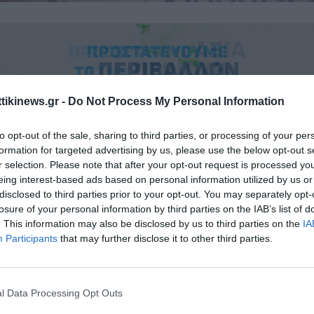
ttikinews.gr -
Do Not Process My Personal Information
to opt-out of the sale, sharing to third parties, or processing of your per
θους 4,4 βαθμών σημειώθηκε τα ξημερώματα του Σαββάτου στην 
formation for targeted advertising by us, please use the below opt-out s
ένα πολύ κοντά στην Ιστιαία. Σεισμός ο οποίος γινε αισθητός ακό
r selection. Please note that after your opt-out request is processed y
eing interest-based ads based on personal information utilized by us or
disclosed to third parties prior to your opt-out. You may separately opt-
ην αυτόματη λύση του Γεωδυναμικού Ινστιτούτου του Εθνικού Ασ
losure of your personal information by third parties on the IAB’s list of
. This information may also be disclosed by us to third parties on the
IA
ισμική δόνιση καταγράφηκε στις 05:23.
Participants
that may further disclose it to other third parties.
 εντοπίστηκε σε απόσταση 4 χιλιομέτρων ανατολικά-νοτιοανατολι
τιαίας ενώ το το εστιακό βάθος υπολογίζεται στα 14.8χλμ
l Data Processing Opt Outs