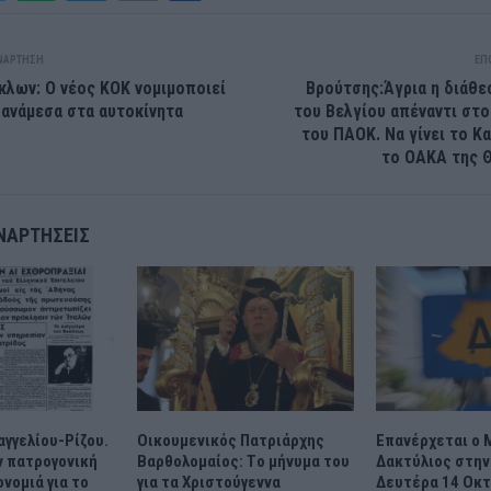
ΝΆΡΤΗΣΗ
ΕΠ
κλων: Ο νέος ΚΟΚ νομιμοποιεί
Βρούτσης:Άγρια η διάθ
 ανάμεσα στα αυτοκίνητα
του Βελγίου απέναντι στ
του ΠΑΟΚ. Να γίνει το Κ
το ΟΑΚΑ της 
ΝΑΡΤΉΣΕΙΣ
γγελίου-Ρίζου.
Οικουμενικός Πατριάρχης
Επανέρχεται ο 
ν πατρογονική
Βαρθολομαίος: Tο μήνυμα του
Δακτύλιος στην
ονομιά για το
για τα Χριστούγεννα
Δευτέρα 14 Οκτ