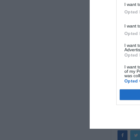
I want t
Opted 
I want t
Opted 
I want 
Advertis
Opted 
I want t
of my P
was col
Opted 
eviathemagr