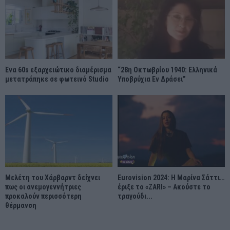
Ένα 60s εξαρχειώτικο διαμέρισμα
“28η Οκτωβρίου 1940: Ελληνικά
μετατράπηκε σε φωτεινό Studio
Υποβρύχια Εν Δράσει”
Μελέτη του Χάρβαρντ δείχνει
Eurovision 2024: Η Μαρίνα Σάττι…
πως οι ανεμογεννήτριες
έριξε το «ZARI» – Ακούστε το
προκαλούν περισσότερη
τραγούδι...
θέρμανση