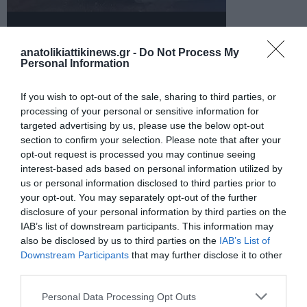
anatolikiattikinews.gr -
Do Not Process My
Personal Information
If you wish to opt-out of the sale, sharing to third parties, or
processing of your personal or sensitive information for
targeted advertising by us, please use the below opt-out
section to confirm your selection. Please note that after your
ΠΡΟΗΓΟΎΜΕΝΗ ΑΝΆΡΤΗΣΗ
opt-out request is processed you may continue seeing
Το μεγάλο καλοκαιρινό ρεύμα κλείνει τον κύκλο του – Η
interest-based ads based on personal information utilized by
κορύφωση της επιστροφής
us or personal information disclosed to third parties prior to
your opt-out. You may separately opt-out of the further
disclosure of your personal information by third parties on the
ΕΠΌΜΕΝΗ ΑΝΆΡΤΗΣΗ
IAB’s list of downstream participants. This information may
also be disclosed by us to third parties on the
IAB’s List of
Τουρκία: Υπουργός Μεταφορών με 225 χλμ/ώρα – Από
Downstream Participants
that may further disclose it to other
παράδειγμα ασφάλειας, παράδειγμα ασυδοσίας
third parties.
Personal Data Processing Opt Outs
ΣΧΕΤΙΚΈΣ ΑΝΑΡΤΉΣΕΙΣ