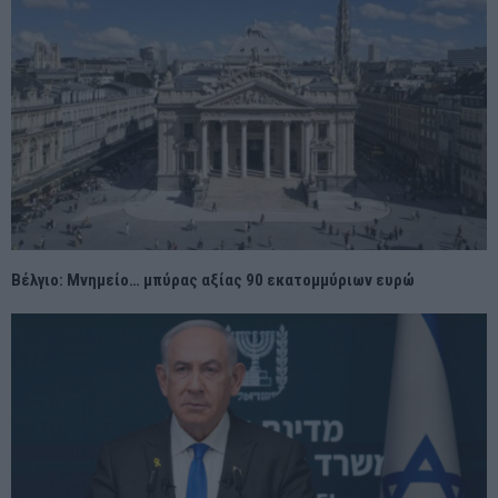
Βέλγιο: Μνημείο… μπύρας αξίας 90 εκατομμύριων ευρώ