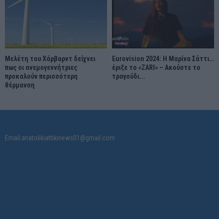
Μελέτη του Χάρβαρντ δείχνει
Eurovision 2024: Η Μαρίνα Σάττι…
πως οι ανεμογεννήτριες
έριξε το «ZARI» – Ακούστε το
προκαλούν περισσότερη
τραγούδι...
θέρμανση
Email:anatolikiattikinews01@gmail.com