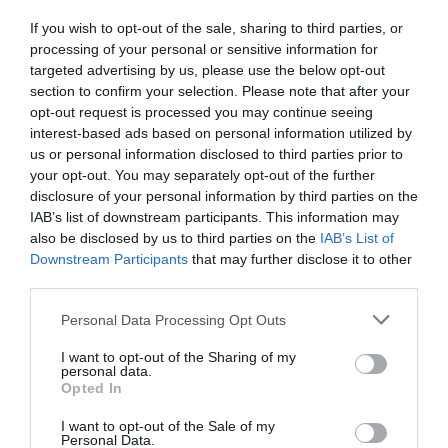
If you wish to opt-out of the sale, sharing to third parties, or
processing of your personal or sensitive information for
ΕΠΌΜΕΝΗ ΑΝΆΡΤΗΣΗ
targeted advertising by us, please use the below opt-out
Τήλος: Κυρία μου αυτό το νησί δεν κάνει για εσάς απάντησε η
section to confirm your selection. Please note that after your
δήμαρχος, σε γυναίκα που διαμαρτυρήθηκε για την διάσωση
opt-out request is processed you may continue seeing
μεταναστών.
interest-based ads based on personal information utilized by
us or personal information disclosed to third parties prior to
your opt-out. You may separately opt-out of the further
disclosure of your personal information by third parties on the
ΣΧΕΤΙΚΈΣ ΑΝΑΡΤΉΣΕΙΣ
IAB’s list of downstream participants. This information may
also be disclosed by us to third parties on the
IAB’s List of
Downstream Participants
that may further disclose it to other
third parties.
Personal Data Processing Opt Outs
I want to opt-out of the Sharing of my
personal data.
Opted In
I want to opt-out of the Sale of my
Personal Data.