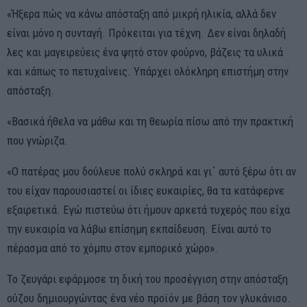
«Ήξερα πώς να κάνω απόσταξη από μικρή ηλικία, αλλά δεν
είναι μόνο η συνταγή. Πρόκειται για τέχνη. Δεν είναι δηλαδή
λες και μαγειρεύεις ένα ψητό στον φούρνο, βάζεις τα υλικά
και κάπως το πετυχαίνεις. Υπάρχει ολόκληρη επιστήμη στην
απόσταξη.
«Βασικά ήθελα να μάθω και τη θεωρία πίσω από την πρακτική
που γνώριζα.
«Ο πατέρας μου δούλευε πολύ σκληρά και γι᾽ αυτό ξέρω ότι αν
του είχαν παρουσιαστεί οι ίδιες ευκαιρίες, θα τα κατάφερνε
εξαιρετικά. Εγώ πιστεύω ότι ήμουν αρκετά τυχερός που είχα
την ευκαιρία να λάβω επίσημη εκπαίδευση. Είναι αυτό το
πέρασμα από το χόμπυ στον εμπορικό χώρο».
Το ζευγάρι εφάρμοσε τη δική του προσέγγιση στην απόσταξη
ούζου δημιουργώντας ένα νέο προϊόν με βάση τον γλυκάνισο.