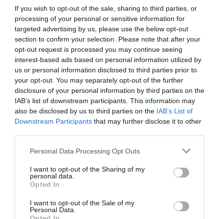
If you wish to opt-out of the sale, sharing to third parties, or
βραβεία, η πλειοψηφία ήταν άνδρες.
processing of your personal or sensitive information for
targeted advertising by us, please use the below opt-out
«Αλλά ξέρετε για εμάς, έχει να κάνει με τον σημαντικό ρόλο
section to confirm your selection. Please note that after your
που παίζουν και οι γυναίκες στη διαδικασία της απόσταξης,
opt-out request is processed you may continue seeing
αλλά και στο να συγκεντρώνουν τον κόσμο μαζί, να φέρνουν
interest-based ads based on personal information utilized by
us or personal information disclosed to third parties prior to
φαγητό και αλκοόλ στο τραπέζι».
your opt-out. You may separately opt-out of the further
disclosure of your personal information by third parties on the
Οι ίδιοι, λέει, γνωρίζουν από τις οικογένειές τους και τις
IAB’s list of downstream participants. This information may
αφηγήσεις τους, για τη σύμπραξη ανδρών-γυναικών στην
also be disclosed by us to third parties on the
IAB’s List of
Downstream Participants
that may further disclose it to other
απόσταξη.
third parties.
«Όχι μόνο στηρίζοντας τη διαδικασία οι γυναίκες, αλλά
Personal Data Processing Opt Outs
αναλαμβάνοντας και ηγετικό ρόλο που μπορεί απλώς να μην
I want to opt-out of the Sharing of my
είναι εμφανής».
personal data.
Opted In
Η Ελένη περιγράφει πως μεγάλωσε με ιστορίες ελληνικής
I want to opt-out of the Sale of my
μετανάστευσης και ελληνική μυθολογία.
Personal Data.
Opted In