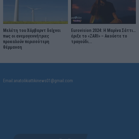
Μελέτη του Χάρβαρντ δείχνει
Eurovision 2024: Η Μαρίνα Σάττι…
πως οι ανεμογεννήτριες
έριξε το «ZARI» – Ακούστε το
προκαλούν περισσότερη
τραγούδι...
θέρμανση
Email:anatolikiattikinews01@gmail.com