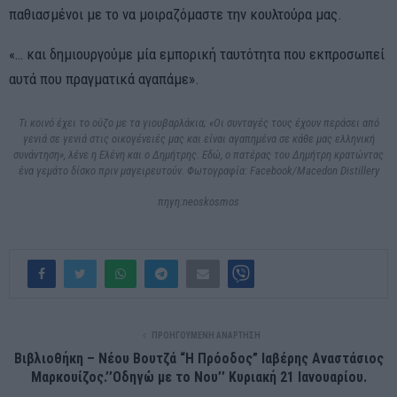
παθιασμένοι με το να μοιραζόμαστε την κουλτούρα μας.
«… και δημιουργούμε μία εμπορική ταυτότητα που εκπροσωπεί
αυτά που πραγματικά αγαπάμε».
Τι κοινό έχει το ούζο με τα γιουβαρλάκια; «Oι συνταγές τους έχουν περάσει από
γενιά σε γενιά στις οικογένειές μας και είναι αγαπημένα σε κάθε μας ελληνική
συνάντηση», λένε η Ελένη και ο Δημήτρης. Εδώ, ο πατέρας του Δημήτρη κρατώντας
ένα γεμάτο δίσκο πριν μαγειρευτούν. Φωτογραφία: Facebook/Macedon Distillery
πηγη:neoskosmos
ΠΡΟΗΓΟΎΜΕΝΗ ΑΝΆΡΤΗΣΗ
Βιβλιοθήκη – Νέου Βουτζά “Η Πρόοδος” Ιαβέρης Αναστάσιος
Μαρκουίζος.’’Οδηγώ με το Νου’’ Κυριακή 21 Ιανουαρίου.