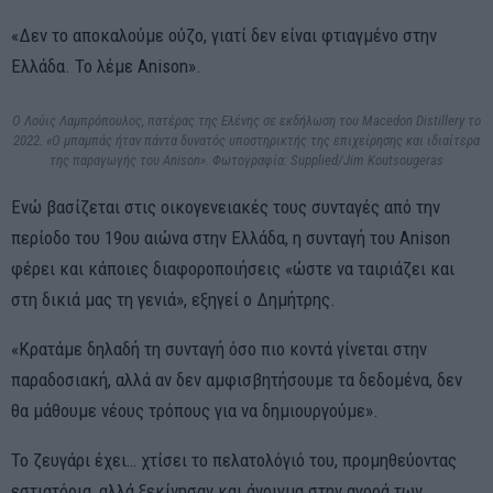
«Δεν το αποκαλούμε ούζο, γιατί δεν είναι φτιαγμένο στην
Ελλάδα. Το λέμε Anison».
Ο Λούις Λαμπρόπουλος, πατέρας της Ελένης σε εκδήλωση του Macedon Distillery το
2022. «Ο μπαμπάς ήταν πάντα δυνατός υποστηρικτής της επιχείρησης και ιδιαίτερα
της παραγωγής του Anison». Φωτογραφία: Supplied/Jim Koutsougeras
Ενώ βασίζεται στις οικογενειακές τους συνταγές από την
περίοδο του 19ου αιώνα στην Ελλάδα, η συνταγή του Anison
φέρει και κάποιες διαφοροποιήσεις «ώστε να ταιριάζει και
στη δικιά μας τη γενιά», εξηγεί ο Δημήτρης.
«Κρατάμε δηλαδή τη συνταγή όσο πιο κοντά γίνεται στην
παραδοσιακή, αλλά αν δεν αμφισβητήσουμε τα δεδομένα, δεν
θα μάθουμε νέους τρόπους για να δημιουργούμε».
Το ζευγάρι έχει… χτίσει το πελατολόγιό του, προμηθεύοντας
εστιατόρια, αλλά ξεκίνησαν και άνοιγμα στην αγορά των