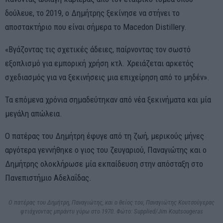
δούλευε, το 2019, ο Δημήτρης ξεκίνησε να στήνει το
αποστακτήριο που είναι σήμερα το Macedon Distillery.
«Βγάζοντας τις σχετικές άδειες, παίρνοντας τον σωστό
εξοπλισμό για εμπορική χρήση κτλ. Χρειάζεται αρκετός
σχεδιασμός για να ξεκινήσεις μια επιχείρηση από το μηδέν».
Τα επόμενα χρόνια σημαδεύτηκαν από νέα ξεκινήματα και μία
μεγάλη απώλεια.
Ο πατέρας του Δημήτρη έφυγε από τη ζωή, μερικούς μήνες
αργότερα γεννήθηκε ο γιος του ζευγαριού, Παναγιώτης και ο
Δημήτρης ολοκλήρωσε μία εκπαίδευση στην απόσταξη στο
Πανεπιστήμιο Αδελαΐδας.
Ο πατέρας του Δημήτρη, Παναγιώτης, και ο θείος του, Παναγιώτης Κουτσούγερας
φτιάχνοντας μπράντυ γύρω στο 1970. Φώτο: Supplied/Jim Koutsougeras