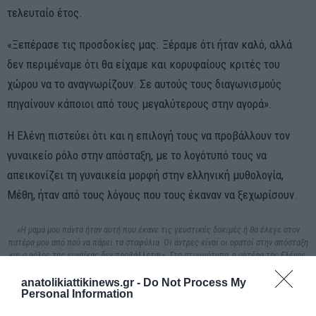
τελευταίο έτος.
«Ξεπέρασε τις προσδοκίες μας. Ξέραμε ότι ήταν καλό, αλλά
δεν περιμέναμε ότι θα είχαμε και κορυφαίους κριτές του
χώρου να το αναγνωρίζουν. Σε αυτούς τους διαγωνισμούς
πηγαίνουν κάποιοι από τους μεγαλύτερους στην αγορά».
Η Ελένη πιστεύει ότι και η επιλογή τους να προβάλλουν τον
γυναικείο ρόλο στην απόσταξη, με το λογότυπό τους να
απεικονίζει τη γυναικεία μορφή στην ελληνική μυθολογία,
Μέθη, ήταν από τους λόγους που τους έκαναν να ξεχωρίσουν.
«Η μαμά μου πάντα ήταν αυτή που έκανε τις γευστικές δοκιμές ή θα έλεγε στον
πατέρα μου από πού να πάρει τα σταφύλια. Οι άντρες είναι οι ορατοί στην απόσταξη
και ο ρόλος της γυναίκας δεν προβάλλεται». Στο στιγμιότυπο, η μητέρα της Ελένης,
Μαρία Λαμπροπούλου, γυρίζοντας τη σούβλα σε οικογενειακή συγκέντρωση γύρω
στο 1970. Φώτο: Supplied/Jim Koutsougeras
anatolikiattikinews.gr -
Do Not Process My
Personal Information
«Είναι πολύ ανδροκρατούμενος χώρος. Το είδαμε και στα