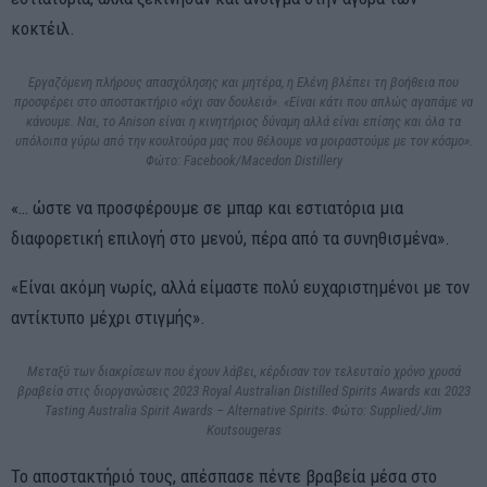
κοκτέιλ.
Εργαζόμενη πλήρους απασχόλησης και μητέρα, η Ελένη βλέπει τη βοήθεια που
προσφέρει στο αποστακτήριο «όχι σαν δουλειά». «Είναι κάτι που απλώς αγαπάμε να
κάνουμε. Ναι, το Anison είναι η κινητήριος δύναμη αλλά είναι επίσης και όλα τα
υπόλοιπα γύρω από την κουλτούρα μας που θέλουμε να μοιραστούμε με τον κόσμο».
Φώτο: Facebook/Macedon Distillery
«… ώστε να προσφέρουμε σε μπαρ και εστιατόρια μια
διαφορετική επιλογή στο μενού, πέρα από τα συνηθισμένα».
«Είναι ακόμη νωρίς, αλλά είμαστε πολύ ευχαριστημένοι με τον
αντίκτυπο μέχρι στιγμής».
Μεταξύ των διακρίσεων που έχουν λάβει, κέρδισαν τον τελευταίο χρόνο χρυσά
βραβεία στις διοργανώσεις 2023 Royal Australian Distilled Spirits Awards και 2023
Tasting Australia Spirit Awards – Alternative Spirits. Φώτο: Supplied/Jim
Koutsougeras
Το αποστακτήριό τους, απέσπασε πέντε βραβεία μέσα στο