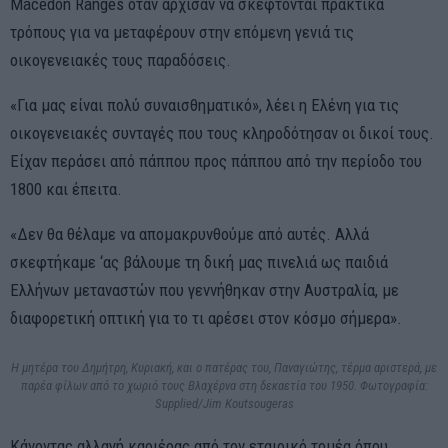
Macedon Ranges όταν άρχισαν να σκέφτονται πρακτικά
τρόπους για να μεταφέρουν στην επόμενη γενιά τις
οικογενειακές τους παραδόσεις.
«Για μας είναι πολύ συναισθηματικό», λέει η Ελένη για τις
οικογενειακές συνταγές που τους κληροδότησαν οι δικοί τους.
Είχαν περάσει από πάππου προς πάππου από την περίοδο του
1800 και έπειτα.
«Δεν θα θέλαμε να απομακρυνθούμε από αυτές. Αλλά
σκεφτήκαμε ‘ας βάλουμε τη δική μας πινελιά ως παιδιά
Ελλήνων μεταναστών που γεννήθηκαν στην Αυστραλία, με
διαφορετική οπτική για το τι αρέσει στον κόσμο σήμερα».
Η μητέρα του Δημήτρη, Κυριακή, και ο πατέρας του, Παναγιώτης, τέρμα αριστερά, με
παρέα φίλων από το χωριό τους Βλαχέρνα στη δεκαετία του 1950. Φωτογραφία:
Supplied/Jim Koutsougeras
Κάνοντας αλλαγή καριέρας από τον εταιρικό τομέα όπου