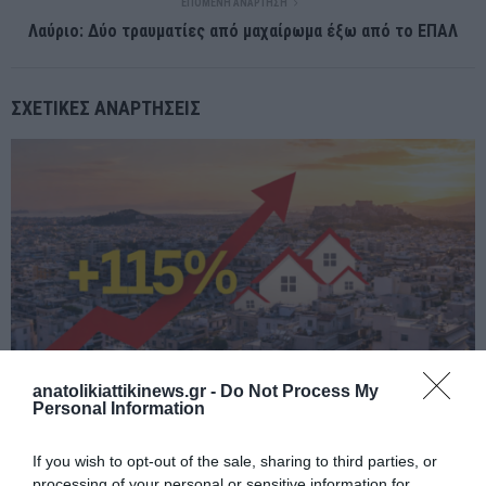
ΕΠΌΜΕΝΗ ΑΝΆΡΤΗΣΗ
Λαύριο: Δύο τραυματίες από μαχαίρωμα έξω από το ΕΠΑΛ
ΣΧΕΤΙΚΈΣ ΑΝΑΡΤΉΣΕΙΣ
anatolikiattikinews.gr -
Do Not Process My
Personal Information
If you wish to opt-out of the sale, sharing to third parties, or
ΑΚΙΝΗΤΑ: 115% ΡΑΛΙ ΣΤΙΣ ΤΙΜΕΣ – ΣΤΕΓΑΣΤΙΚΗ ΕΚΡΗΞΗ ΤΗΝ
processing of your personal or sensitive information for