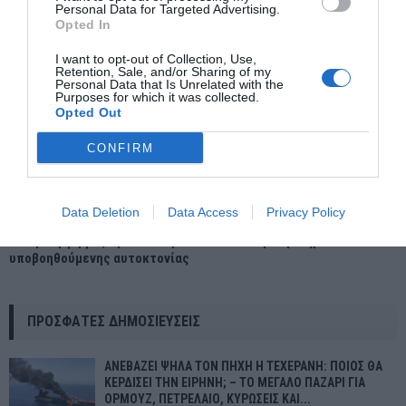
Personal Data for Targeted Advertising.
Opted In
I want to opt-out of Collection, Use,
Retention, Sale, and/or Sharing of my
Personal Data that Is Unrelated with the
Purposes for which it was collected.
Opted Out
CONFIRM
Data Deletion
Data Access
Privacy Policy
Ιστορική ψήφος Βρετανών βουλευτών υπέρ νομοσχεδίου
υποβοηθούμενης αυτοκτονίας
ΠΡΌΣΦΑΤΕΣ ΔΗΜΟΣΙΕΎΣΕΙΣ
ΑΝΕΒΑΖΕΙ ΨΗΛΑ ΤΟΝ ΠΗΧΗ Η ΤΕΧΕΡΑΝΗ: ΠΟΙΟΣ ΘΑ
ΚΕΡΔΙΣΕΙ ΤΗΝ ΕΙΡΗΝΗ; – ΤΟ ΜΕΓΑΛΟ ΠΑΖΑΡΙ ΓΙΑ
ΟΡΜΟΥΖ, ΠΕΤΡΕΛΑΙΟ, ΚΥΡΩΣΕΙΣ ΚΑΙ...