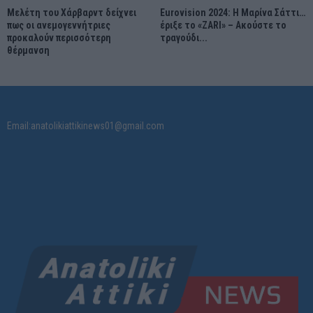
Μελέτη του Χάρβαρντ δείχνει
Eurovision 2024: Η Μαρίνα Σάττι…
πως οι ανεμογεννήτριες
έριξε το «ZARI» – Ακούστε το
προκαλούν περισσότερη
τραγούδι...
θέρμανση
Email:anatolikiattikinews01@gmail.com