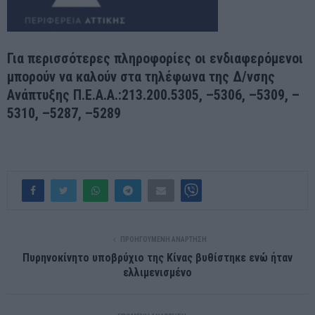
Για περισσότερες πληροφορίες οι ενδιαφερόμενοι
μπορούν να καλούν στ
α
τηλ
έφωνα της
Δ
/νσης
Ανάπτυξης Π
.
Ε
.Α.Α.:
213
.
200
.
5305,
–
5306,
–
5309,
–
5310,
–
5287,
–
5289
ΠΡΟΗΓΟΎΜΕΝΗ ΑΝΆΡΤΗΣΗ
Πυρηνοκίνητο υποβρύχιο της Κίνας βυθίστηκε ενώ ήταν
ελλιμενισμένο