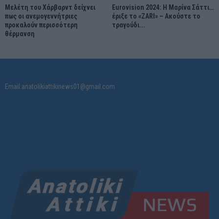
Μελέτη του Χάρβαρντ δείχνει
Eurovision 2024: Η Μαρίνα Σάττι…
πως οι ανεμογεννήτριες
έριξε το «ZARI» – Ακούστε το
προκαλούν περισσότερη
τραγούδι...
θέρμανση
Email:anatolikiattikinews01@gmail.com