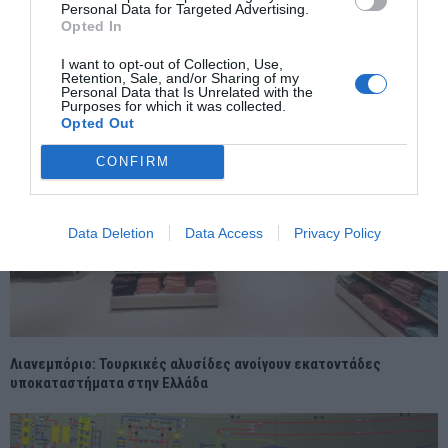
Οδηγίες του Δήμου Διονύσου για την αντιμετώπιση κινδύνων από
Personal Data for Targeted Advertising.
τις καιρικές συνθήκες
Opted In
I want to opt-out of Collection, Use,
Retention, Sale, and/or Sharing of my
Personal Data that Is Unrelated with the
Purposes for which it was collected.
Opted Out
CONFIRM
Data Deletion
Data Access
Privacy Policy
Λιανεμπόριο: Τουρκικές αλυσίδες ανοίγουν εκατοντάδες
υποκαταστήματα στην Ελλάδα