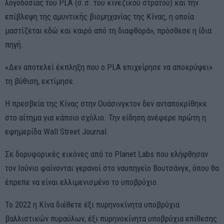
λογοδοσίας του PLA (σ.σ. του κινεζικού στρατού) και την
επίβλεψη της αμυντικής βιομηχανίας της Κίνας, η οποία
μαστίζεται εδώ και καιρό από τη διαφθορά», πρόσθεσε η ίδια
πηγή.
«Δεν αποτελεί έκπληξη που ο PLA επιχείρησε να αποκρύψει»
τη βύθιση, εκτίμησε.
Η πρεσβεία της Κίνας στην Ουάσινγκτον δεν ανταποκρίθηκε
στο αίτημα για κάποιο σχόλιο. Την είδηση ανέφερε πρώτη η
εφημερίδα Wall Street Journal.
Σε δορυφορικές εικόνες από το Planet Labs που ελήφθησαν
τον Ιούνιο φαίνονται γερανοί στο ναυπηγείο Βουτσάνγκ, όπου θα
έπρεπε να είναι ελλιμενισμένο το υποβρύχιο.
Το 2022 η Κίνα διέθετε έξι πυρηνοκίνητα υποβρύχια
βαλλιστικών πυραύλων, έξι πυρηνοκίνητα υποβρύχια επίθεσης