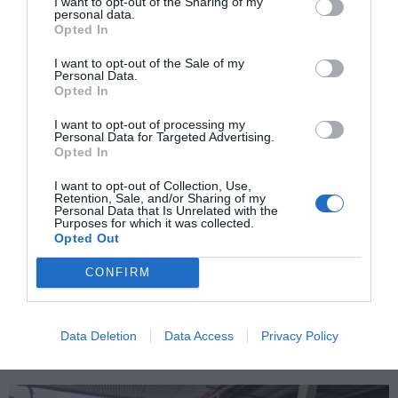
I want to opt-out of the Sharing of my
Γιάννης και αρχείου Δημητριάδης Βασίλης
personal data.
Opted In
in.gr
I want to opt-out of the Sale of my
Personal Data.
Opted In
I want to opt-out of processing my
Personal Data for Targeted Advertising.
Opted In
ΠΡΟΗΓΟΎΜΕΝΗ ΑΝΆΡΤΗΣΗ
I want to opt-out of Collection, Use,
Μέγαρο Μουσικής Αθηνών
Retention, Sale, and/or Sharing of my
Personal Data that Is Unrelated with the
Purposes for which it was collected.
Opted Out
ΕΠΌΜΕΝΗ ΑΝΆΡΤΗΣΗ
CONFIRM
Γιώργος Πατούλης. Παραμένω πιστός στις αρχές και τις αξίες
της παράταξης μου.
Data Deletion
Data Access
Privacy Policy
ΣΧΕΤΙΚΈΣ ΑΝΑΡΤΉΣΕΙΣ