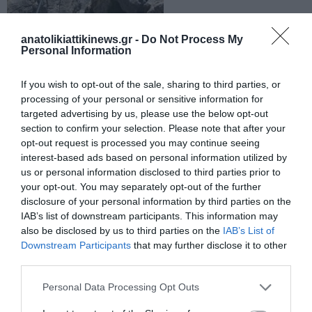
anatolikiattikinews.gr -
Do Not Process My
Personal Information
Και οι τρεις εθελοντές μετά από το επιτυχημένο εγχείρημα
διαπίστωσαν ότι το νερό είχε πλέον διοχετευθεί στον Άγιο
If you wish to opt-out of the sale, sharing to third parties, or
Γεώργιο και το Λιμνάκαρο.
processing of your personal or sensitive information for
targeted advertising by us, please use the below opt-out
Μάλιστα για ένα από τα μέλη της εθελοντικής αποστολής, τον
section to confirm your selection. Please note that after your
opt-out request is processed you may continue seeing
κ. Γιώργο Ράντογλου ήταν ιδιαίτερη ανάβαση στην Δίκτη,
interest-based ads based on personal information utilized by
καθώς επέστρεψε στην αναρρίχηση της ορθοπλαγιάς έπειτα
us or personal information disclosed to third parties prior to
απο 35 χρόνια.
your opt-out. You may separately opt-out of the further
disclosure of your personal information by third parties on the
Ήταν αθλητής αναρρίχησης του Σ.Ε.Ο Κοζάνης και μετείχε στην
IAB’s list of downstream participants. This information may
also be disclosed by us to third parties on the
IAB’s List of
1η Πανελλήνια Αναρριχητική Συνάντηση το 1988 που έγινε στην
Downstream Participants
that may further disclose it to other
ΔΙΚΤΗ .
third parties.
Πηγή Φωτογραφιών, Δήμος Οροπεδίου Λασιθίου με την
Personal Data Processing Opt Outs
επισήμανση των φωτογράφων Ράντογλου Γιώργος, Σπυριδάκης