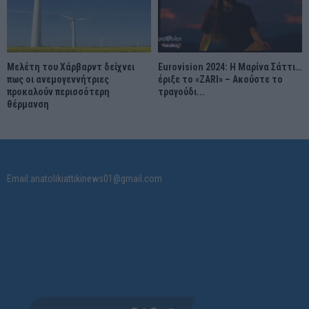
Μελέτη του Χάρβαρντ δείχνει
Eurovision 2024: Η Μαρίνα Σάττι…
πως οι ανεμογεννήτριες
έριξε το «ZARI» – Ακούστε το
προκαλούν περισσότερη
τραγούδι...
θέρμανση
Email:anatolikiattikinews01@gmail.com