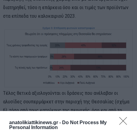
διατηρηθεί, τόσο η επάρκεια όσο και οι τιμές των προϊόντων
στα επίπεδα του καλοκαιριού 2023.
Τέλος θετικά αξιολογούνται οι δράσεις που ανέλαβαν οι
αλυσίδες σουπερμάρκετ στην περιοχή της Θεσσαλίας (σχήμα
6), τόσο από τους κατοίκους της περιοχής, όσο και από το
σύνολο της χώρας.
anatolikiattikinews.gr -
Do Not Process My
Personal Information
Συγκεκριμένα: