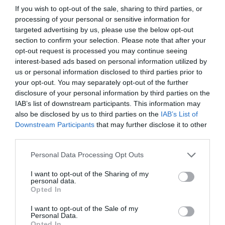
If you wish to opt-out of the sale, sharing to third parties, or
Το 62% αξιολογεί θετικά την παροχή εκπτώσεων στα
processing of your personal or sensitive information for
καταστήματα της περιοχής, με το ποσοστό αυτό να
targeted advertising by us, please use the below opt-out
section to confirm your selection. Please note that after your
ανέρχεται στο 86% για τους κατοίκους της Θεσσαλίας.
opt-out request is processed you may continue seeing
Το 81% αξιολογεί θετικά την παροχή προϊόντων άμεσης
interest-based ads based on personal information utilized by
ανάγκης στου πληγέντες (νερά, τρόφιμα κλπ., το ποσοστό
us or personal information disclosed to third parties prior to
your opt-out. You may separately opt-out of the further
αυτό να ανέρχεται στο 86% για τους κατοίκους της
disclosure of your personal information by third parties on the
Θεσσαλίας.
IAB’s list of downstream participants. This information may
Το 78% αξιολογεί θετικά τη στήριξη των τοπικών
also be disclosed by us to third parties on the
IAB’s List of
Downstream Participants
that may further disclose it to other
παραγωγών, ποσοστό 74% για τους κατοίκους της
third parties.
Θεσσαλίας.
Personal Data Processing Opt Outs
Το 76% αξιολογεί θετικά την ανακαίνιση των
καταστημάτων της περιοχής και το 82% τη διατήρηση της
I want to opt-out of the Sharing of my
personal data.
απασχόλησης στα πληγέντα καταστήματα που παραμένουν
Opted In
κλειστά.
I want to opt-out of the Sale of my
Personal Data.
Opted In