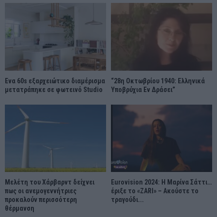
Ένα 60s εξαρχειώτικο διαμέρισμα
“28η Οκτωβρίου 1940: Ελληνικά
μετατράπηκε σε φωτεινό Studio
Υποβρύχια Εν Δράσει”
Μελέτη του Χάρβαρντ δείχνει
Eurovision 2024: Η Μαρίνα Σάττι…
πως οι ανεμογεννήτριες
έριξε το «ZARI» – Ακούστε το
προκαλούν περισσότερη
τραγούδι...
θέρμανση