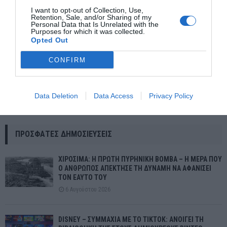
I want to opt-out of Collection, Use,
Retention, Sale, and/or Sharing of my
Personal Data that Is Unrelated with the
Purposes for which it was collected.
Opted Out
CONFIRM
Έργα άνω των 71 εκατ. ευρώ από την Περιφέρεια Αττικής στον
Data Deletion
Data Access
Privacy Policy
Δήμο Ραφήνας – Πικερμίου
ΠΡΌΣΦΑΤΕΣ ΔΗΜΟΣΙΕΎΣΕΙΣ
ΧΙΡΟΣΙΜΑ: Η ΠΡΩΤΗ ΠΥΡΗΝΙΚΗ ΒΟΜΒΑ – Η ΜΕΡΑ ΠΟΥ
Ο ΑΝΘΡΩΠΟΣ ΑΠΕΚΤΗΣΕ ΤΗ ΔΥΝΑΜΗ ΝΑ ΑΦΑΝΙΣΕΙ
ΤΟΝ ΕΑΥΤΟ ΤΟΥ
6 Αυγούστου 2026
DISNEY – ΣΥΜΜΑΧΙΑ ΜΕ ΤΟ TIKTOK: ΑΝΟΙΓΕΙ ΤΗ