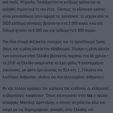
ανά παιδί. Ψίχουλα. Τουλάχιστον το επίδομα πρόκειται να
αυξηθεί σημαντικά το νέο έτος. Πάντως, το ελληνικό κράτος
είναι γενναιόδωρο όσον αφορά τις γεννήσεις: το ισχύον από το
2020 επίδομα γέννησης βρίσκεται στα 2.000 ευρώ, ενώ για
δίδυμα φτάνει τα 4.000 και για τρίδυμα τα 6.000 ευρώ».
Την ίδια στιγμή αυξάνεται συνεχώς και το προσδόκιμο ζωής,
όπως και η μέση ηλικία του πληθυσμού. Σήμερα η μέση ηλικία
των κατοίκων στην Ελλάδα βρίσκεται περίπου στα 46 χρόνια –
το 2050 «η Ελλάδα αναμένεται να έχει μόλις 9 εκατομμύρια
κατοίκους, με μέσο όρο ηλικίας τα 53,4 έτη. […] Ολοένα και
λιγότεροι άνθρωποι, ολοένα και πιο ηλικιωμένοι άνθρωποι».
Αν και πολλοί κρούουν τον κώδωνα του κινδύνου, οι ελληνικές
κυβερνήσεις κωφεύουν. Όπως επισημαίνει στην
taz
ο πρώην
υπουργός Μανόλης Δρεττάκης, ο οποίος ασχολείται εδώ και
καιρό με τις δημογραφικές αλλαγές στην Ελλάδα, «το