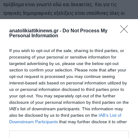
πρόβλημα είναι γνωστό εδώ και δεκαετίες. Και για τις
τραγικές δημογραφικές εξελίξεις είναι υπεύθυνες όλες οι
ελληνικές κυβερνήσεις, που δεν έχουν προβεί στα
απαιτούμενα δραστικά και αποτελεσματικά μέτρα».
anatolikiattikinews.gr -
Do Not Process My
Personal Information
Βαθιά διχασμένη η Ισπανία
If you wish to opt-out of the sale, sharing to third parties, or
processing of your personal or sensitive information for
Η ισπανική βουλή ενέκρινε το νομοσχέδιο για την αμνήστευση
targeted advertising by us, please use the below opt-out
των Καταλανών αυτονομιστών που διώκονται για την απόπειρα
section to confirm your selection. Please note that after your
opt-out request is processed you may continue seeing
απόσχισης της Καταλονίας το 2017 – πρόκειται για την
interest-based ads based on personal information utilized by
υλοποίηση μίας υπόσχεσης του πρωθυπουργού Σάντσεθ προς
us or personal information disclosed to third parties prior to
το καταλανικό Junts και τον Κάρλες Πουτζντεμόν. Σε
your opt-out. You may separately opt-out of the further
disclosure of your personal information by third parties on the
αντάλλαγμα οι τελευταίοι στήριξαν τον Σάντσεθ, επιτρέποντάς
IAB’s list of downstream participants. This information may
του να σχηματίσει κυβέρνηση.
also be disclosed by us to third parties on the
IAB’s List of
Downstream Participants
that may further disclose it to other
third parties.