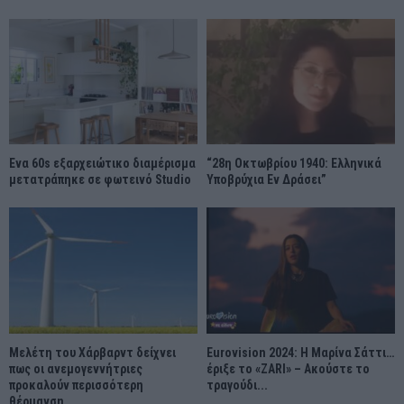
Ένα 60s εξαρχειώτικο διαμέρισμα
“28η Οκτωβρίου 1940: Ελληνικά
μετατράπηκε σε φωτεινό Studio
Υποβρύχια Εν Δράσει”
Μελέτη του Χάρβαρντ δείχνει
Eurovision 2024: Η Μαρίνα Σάττι…
πως οι ανεμογεννήτριες
έριξε το «ZARI» – Ακούστε το
προκαλούν περισσότερη
τραγούδι...
θέρμανση