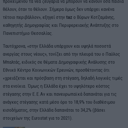
προκειμένου τα νέα ζευγάρια να μπορούν να κάνουν όσα παιδιά
θέλουν, όταν το θέλουν. Σήμερα όμως δεν υπάρχει κανένα
τέτοιο περιβάλλον», εξηγεί στην
taz
ο Βύρων Κοτζαμάνης,
καθηγητής Δημογραφίας και Περιφερειακής Ανάπτυξης στο
Πανεπιστήμιο Θεσσαλίας.
Ταυτόχρονα, «στην Ελλάδα υπάρχουν και υψηλά ποσοστά
ανεργίας στους νέους», τονίζει από την πλευρά του ο Παύλος
Μπαλτάς, ειδικός σε θέματα Δημογραφικής Ανάλυσης στο
Εθνικό Κέντρο Κοινωνικών Ερευνών, προσθέτοντας ότι
«χρειάζεται και πρόσβαση στη στέγαση, δηλαδή λογικές τιμές
στα ενοίκια. Όμως η Ελλάδα έχει το υψηλότερο κόστος
στέγασης στην Ε.Ε.Αν και πανευρωπαϊκά δαπανάται για τις
ανάγκες στέγασης κατά μέσο όρο το 18,9% του διαθέσιμου
εισοδήματος, στην Ελλάδα δαπανάται το 34,2% (βάσει
στοιχείων της Eurostat για το 2021).