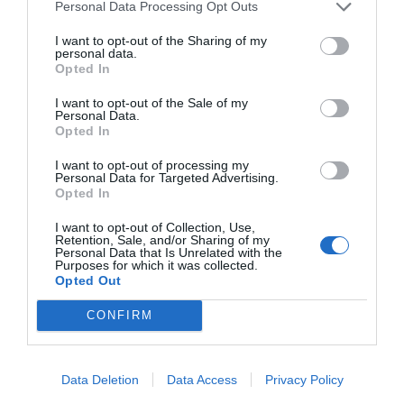
Personal Data Processing Opt Outs
I want to opt-out of the Sharing of my
personal data.
Opted In
I want to opt-out of the Sale of my
Personal Data.
Opted In
I want to opt-out of processing my
Personal Data for Targeted Advertising.
Opted In
Δεκάδες χιλιάδες άνθρωποι διαδήλωσαν στη Μαδρίτη κατά του
I want to opt-out of Collection, Use,
νομοσχεδίου αμνηστίας
Εικόνα: JAVIER SORIANO/AFP
Retention, Sale, and/or Sharing of my
Personal Data that Is Unrelated with the
«Η οργή προς τον επανεκλεγέντα Ισπανό πρωθυπουργό δεν
Purposes for which it was collected.
Opted Out
καταλαγιάζει», παρατηρεί η
Frankfurter Allgemeine Zeitung
.
«Εκατομμύρια πολίτες θεωρούν τον πρωθυπουργό τους ως
CONFIRM
έναν εξουσιομανή πολιτικό, δίχως αρχές, που ξεπουλάει το
έθνος στους Καταλανούς αυτονομιστές – ορισμένοι τον
Data Deletion
Data Access
Privacy Policy
αποκαλούν ακόμη και δικτάτορα, […] κάνοντας λόγο για