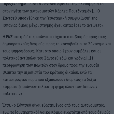
“πραξικόπημα”, διότι ο Σάντσεθ οφείλει την πλειοψηφία του
στον ηγέτη των αυτονομιστών Κάρλες Πουτζντεμόν […] Ο
Σάντσεθ υποσχέθηκε την “εσωτερική συμφιλίωση” της
Ισπανίας όμως μέχρι στιγμής έχει καταφέρει το αντίθετο».
Η
FAZ
εκτιμά ότι «μειώνεται τάχιστα ο σεβασμός προς τους
δημοκρατικούς θεσμούς: προς το κοινοβούλιο, το Σύνταγμα και
τους ψηφοφόρους. Κάτι στο οποίο έχουν συμβάλει και οι
πολιτικοί αντίπαλοι του Σάντσεθ εδώ και χρόνια […] Η
περιφρόνηση των πολιτών στον δρόμο προς την εξουσία
βλάπτει την αξιοπιστία του κράτους δικαίου, ενώ τα
καταστροφικά πυρά που εξαπολύουν διαρκώς τα δεξιά
κόμματα ζημιώνουν τελικά τη φήμη όλων των Ισπανών
πολιτικών».
Έτσι, «ο Σάντσεθ είναι εξαρτημένος από τους αυτονομιστές,
ενώ το [συντηρητικό] Λαϊκό Κόμμα εξαρτάται από τους δεξιούς