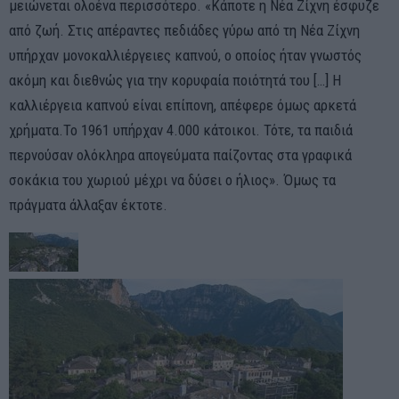
μειώνεται ολοένα περισσότερο. «Κάποτε η Νέα Ζίχνη έσφυζε
από ζωή. Στις απέραντες πεδιάδες γύρω από τη Νέα Ζίχνη
υπήρχαν μονοκαλλιέργειες καπνού, ο οποίος ήταν γνωστός
ακόμη και διεθνώς για την κορυφαία ποιότητά του […] Η
καλλιέργεια καπνού είναι επίπονη, απέφερε όμως αρκετά
χρήματα.Το 1961 υπήρχαν 4.000 κάτοικοι. Τότε, τα παιδιά
περνούσαν ολόκληρα απογεύματα παίζοντας στα γραφικά
σοκάκια του χωριού μέχρι να δύσει ο ήλιος». Όμως τα
πράγματα άλλαξαν έκτοτε.