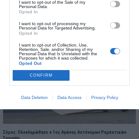
I want to opt-out of the Sale of my
Personal Data.
Opted In
Νότια Κορέα: Αίτημα από εισαγγελείς για την προφυλάκιση του
πρώην προέδρου Γιουν Σουκ Γέολ με κατηγορίες που σχετίζονται
I want to opt-out of processing my
με εξέγερση, όταν ο ίδιος κήρυξε στρατιωτικό νόμο
Personal Data for Targeted Advertising.
Opted In
I want to opt-out of Collection, Use,
Retention, Sale, and/or Sharing of my
Personal Data that Is Unrelated with the
Purposes for which it was collected.
Opted Out
CONFIRM
Data Deletion
Data Access
Privacy Policy
Σύρος: Ολοκληρώθηκε ο 1ος Αγώνας Αυτόνομων Ρομποτικών
Σκαφών