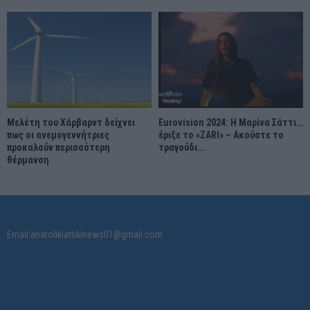
Μελέτη του Χάρβαρντ δείχνει
Eurovision 2024: Η Μαρίνα Σάττι…
πως οι ανεμογεννήτριες
έριξε το «ZARI» – Ακούστε το
προκαλούν περισσότερη
τραγούδι...
θέρμανση
Email:anatolikiattikinews01@gmail.com