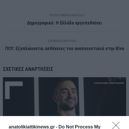
ΠΡΟΗΓΟΎΜΕΝΗ ΑΝΆΡΤΗΣΗ
Δημογραφικό: Η Ελλάδα αργοπεθαίνει
ΕΠΌΜΕΝΗ ΑΝΆΡΤΗΣΗ
ΠΟΥ: Εξαπλώνονται ασθένειες του αναπνευστικού στην Κίνα
ΣΧΕΤΙΚΈΣ ΑΝΑΡΤΉΣΕΙΣ
anatolikiattikinews.gr -
Do Not Process My