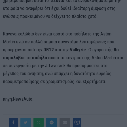
χρησιμοποιηθεί είναι το
τιτάνιο
και τα ανθρακονήματα με την
εταιρεία να αναφέρει ότι έχει δοθεί ιδιαίτερη έμφαση στις
ενώσεις προκειμένου να δείχνει το πλαίσιο χυτό.
Κανένα καλώδιο δεν είναι ορατό στο ποδήλατο της Aston
Martin ενώ σε πολλά σημεία συναντάμε λεπτομέρειες που
προέρχονται από την
DB12
και την
Valkyrie
. O αγοραστής
θα
παραλάβει το ποδήλατο
από τα κεντρικά της Aston Martin και
σε συνεργασία με την J.Laverack θα προσαρμοστεί στο
μέγεθος του αναβάτη, ενώ υπάρχει η δυνατότητα ευρείας
παραμετροποίησης σε χρωματισμούς και εξαρτήματα.
πηγη:NewsAuto.