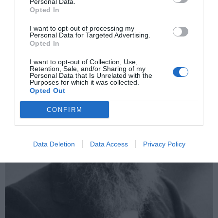
Personal Data.
Opted In
I want to opt-out of processing my
Personal Data for Targeted Advertising.
Opted In
I want to opt-out of Collection, Use,
Εκτός ΝΔ ο Αντώνης Σαμαράς – Για δεύτερη φορά μετά το 1993
Retention, Sale, and/or Sharing of my
Personal Data that Is Unrelated with the
Purposes for which it was collected.
Opted Out
CONFIRM
Data Deletion
Data Access
Privacy Policy