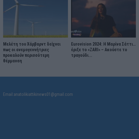
Μελέτη του Χάρβαρντ δείχνει
Eurovision 2024: Η Μαρίνα Σάττι…
πως οι ανεμογεννήτριες
έριξε το «ZARI» – Ακούστε το
προκαλούν περισσότερη
τραγούδι...
θέρμανση
Email:anatolikiattikinews01@gmail.com