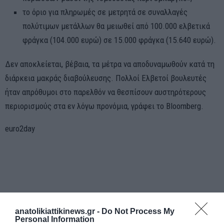
το όριο για πληρωμές σε μετρητά σε συναλλαγές
πολύτιμων μετάλλων θα μειωθεί από 100.000 ελβετικά
φράγκα (104.000 ευρώ) σε 15.000 φράγκα (15.640 ευρώ).
Δεν αποκλείεται, βέβαια, τα μέτρα να αποδυναμωθούν κατά τη
διάρκεια μακράς διαβούλευσης. Πολλοί Ελβετοί βουλευτές
ήταν απρόθυμοι στο παρελθόν να θεσπίσουν αυστηρότερους
περιορισμούς στα εν λόγω προνόμια, γράφει το Bloomberg.
euro2day
anatolikiattikinews.gr -
Do Not Process My
Personal Information