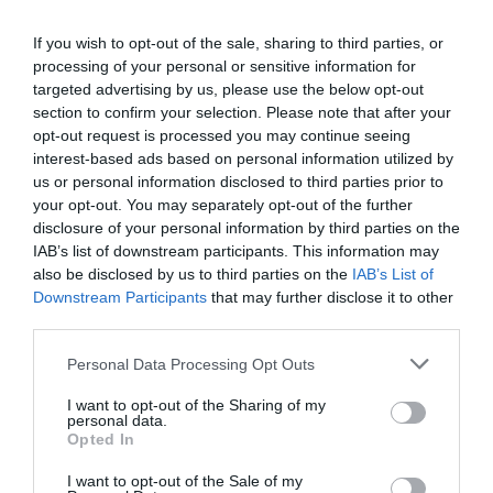
ΠΡΟΗΓΟΎΜΕΝΗ ΑΝΆΡΤΗΣΗ
If you wish to opt-out of the sale, sharing to third parties, or
Βόμβα από Daily Mail: O Prigozhin είναι ζωντανός, ο σωσίας
processing of your personal or sensitive information for
του σκοτώθηκε στη συντριβή του αεροσκάφους
targeted advertising by us, please use the below opt-out
section to confirm your selection. Please note that after your
opt-out request is processed you may continue seeing
interest-based ads based on personal information utilized by
ΕΠΌΜΕΝΗ ΑΝΆΡΤΗΣΗ
us or personal information disclosed to third parties prior to
Το Φεστιβάλ Βιβλίου επιστρέφει «σπίτι» του
your opt-out. You may separately opt-out of the further
disclosure of your personal information by third parties on the
IAB’s list of downstream participants. This information may
ΣΧΕΤΙΚΈΣ ΑΝΑΡΤΉΣΕΙΣ
also be disclosed by us to third parties on the
IAB’s List of
Downstream Participants
that may further disclose it to other
third parties.
Personal Data Processing Opt Outs
I want to opt-out of the Sharing of my
personal data.
Opted In
I want to opt-out of the Sale of my