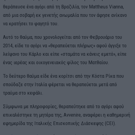
θεράπευσε ένα αγόρι από τη Βραζιλία, τον Mattheus Vianna,
από μια σοβαρή εκ γενετής ανωμαλία που τον άφησε ανίκανο
να κρατήσει το φαγητό του.
Αυτό το θαύμα, που χρονολογείται από τον Φεβρουάριο του
2014, είδε το αγόρι να «θεραπεύεται πλήρως» αφού άγγιξε το
λείψανο του Κάρλο και είπε «σταμάτα να κάνεις εμετό», είπε
ένας ιερέας και οικογενειακός φίλος του Ματθαίου.
Το δεύτερο θαύμα είδε ένα κορίτσι από την Κόστα Ρίκα που
σπούδαζε στην Ιταλία φέρεται να θεραπεύεται μετά από
τραύμα στο κεφάλι.
Σύμφωνα με πληροφορίες, θεραπεύτηκε από το αγόρι αφού
επικαλέστηκε τη μητέρα της, Avvenire, αναφέρει η καθημερινή
εφημερίδα της Ιταλικής Επισκοπικής Διάσκεψης (CEI).