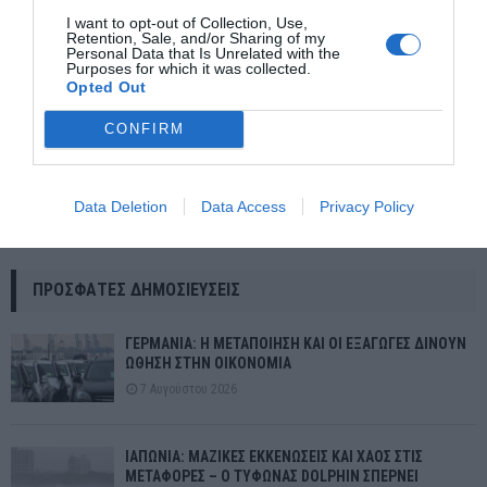
I want to opt-out of Collection, Use,
Retention, Sale, and/or Sharing of my
Personal Data that Is Unrelated with the
Purposes for which it was collected.
Opted Out
CONFIRM
ΕΥΔΑΠ: Ενεργοποιούμε συμπληρωματικές πηγές ενίσχυσης του
Data Deletion
Data Access
Privacy Policy
δικτύου ύδρευσης της πρωτεύουσας
ΠΡΌΣΦΑΤΕΣ ΔΗΜΟΣΙΕΎΣΕΙΣ
ΓΕΡΜΑΝΙΑ: Η ΜΕΤΑΠΟΙΗΣΗ ΚΑΙ ΟΙ ΕΞΑΓΩΓΕΣ ΔΙΝΟΥΝ
ΩΘΗΣΗ ΣΤΗΝ ΟΙΚΟΝΟΜΙΑ
7 Αυγούστου 2026
ΙΑΠΩΝΙΑ: ΜΑΖΙΚΕΣ ΕΚΚΕΝΩΣΕΙΣ ΚΑΙ ΧΑΟΣ ΣΤΙΣ
ΜΕΤΑΦΟΡΕΣ – Ο ΤΥΦΩΝΑΣ DOLPHIN ΣΠΕΡΝΕΙ