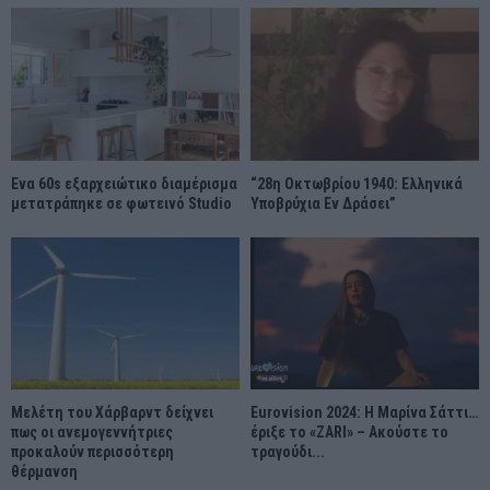
Ένα 60s εξαρχειώτικο διαμέρισμα
“28η Οκτωβρίου 1940: Ελληνικά
μετατράπηκε σε φωτεινό Studio
Υποβρύχια Εν Δράσει”
Μελέτη του Χάρβαρντ δείχνει
Eurovision 2024: Η Μαρίνα Σάττι…
πως οι ανεμογεννήτριες
έριξε το «ZARI» – Ακούστε το
προκαλούν περισσότερη
τραγούδι...
θέρμανση