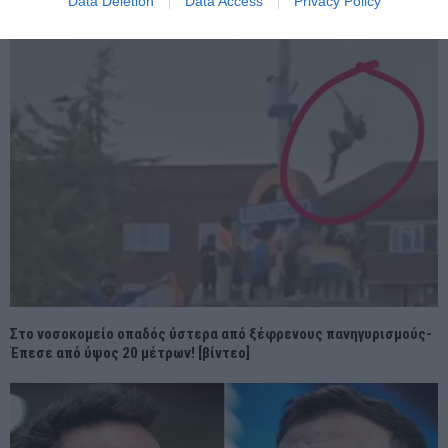
Data Deletion
Data Access
Privacy Policy
Στο νοσοκομείο οπαδός ύστερα από ξέφρενους πανηγυρισμούς-
Έπεσε από ύψος 20 μέτρων! [βίντεο]