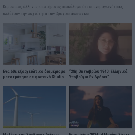
Κορυφαίος έλληνας επιστήμονας αποκάλυψε ότι οι ανεμογεννήτριες
αλλάζουν την συχνότητα των βροχοπτώσεων και...
Ένα 60s εξαρχειώτικο διαμέρισμα
“28η Οκτωβρίου 1940: Ελληνικά
μετατράπηκε σε φωτεινό Studio
Υποβρύχια Εν Δράσει”
Μελέτη του Χάρβαρντ δείχνει
Eurovision 2024: Η Μαρίνα Σάττι…