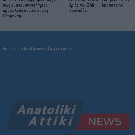
πως οι ανεμογεννήτριες
έριξε το «ZARI» – Ακούστε το
προκαλούν περισσότερη
τραγούδι...
θέρμανση
Email:anatolikiattikinews01@gmail.com