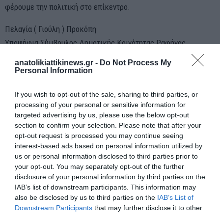
φέρουμε την πολιτική στο επίκεντρο.
Πελαγία ( Γιούλη ) Προκόπη
Υποψήφια Σύμβουλος Δημοτικής Κοινότητας Ραφήνας
Προϊσταμένη τμήματος επιστασίας-κίνησης- εξοπλισμού 1ης
anatolikiattikinews.gr -
Do Not Process My
Υγειονομοκής Περιφέρειας
Personal Information
If you wish to opt-out of the sale, sharing to third parties, or
processing of your personal or sensitive information for
targeted advertising by us, please use the below opt-out
section to confirm your selection. Please note that after your
opt-out request is processed you may continue seeing
ΠΡΟΗΓΟΎΜΕΝΗ ΑΝΆΡΤΗΣΗ
interest-based ads based on personal information utilized by
Ο Δημοτικός Άρχοντας, στη φωνή των δημοτών, απαντά με
us or personal information disclosed to third parties prior to
πράξεις και έργα!
your opt-out. You may separately opt-out of the further
disclosure of your personal information by third parties on the
IAB’s list of downstream participants. This information may
ΕΠΌΜΕΝΗ ΑΝΆΡΤΗΣΗ
also be disclosed by us to third parties on the
IAB’s List of
Αν διαπιστώσεις ότι δεν έχεις τίποτε να αντιτάξεις στα
Downstream Participants
that may further disclose it to other
επιχειρήματα του συνομιλητή σου δεν χρειάζονται
third parties.