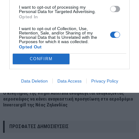
I want to opt-out of processing my
Personal Data for Targeted Advertising.
Opted In
I want to opt-out of Collection, Use,
Retention, Sale, and/or Sharing of my
Personal Data that Is Unrelated with the
Purposes for which it was collected.
Opted Out
CONFIRM
Data Deletion
Data Access
Privacy Policy
Ο κινητήρας της Virgin Australia αναφλέγεται αναγκάζοντας
αεροσκάφος να κάνει αναγκαστική προσγείωση στο αεροδρόμιο
Invercargill της Νέας Ζηλανδίας
ΠΡΌΣΦΑΤΕΣ ΔΗΜΟΣΙΕΎΣΕΙΣ