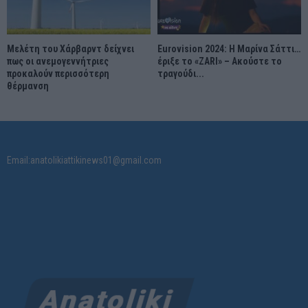
Μελέτη του Χάρβαρντ δείχνει
Eurovision 2024: Η Μαρίνα Σάττι…
πως οι ανεμογεννήτριες
έριξε το «ZARI» – Ακούστε το
προκαλούν περισσότερη
τραγούδι...
θέρμανση
Email:anatolikiattikinews01@gmail.com