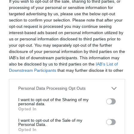
If you wish to opt-out of the sale, sharing to third parties, or
processing of your personal or sensitive information for
ΑΡΓΟΛΙΚΕΣ ΕΙΔΗΣΕΙΣ: Τραγωδία στη Γκάτζια Αργολίδας –
Καταπλακώθηκε χειριστής χωματουργικού
targeted advertising by us, please use the below opt-out
section to confirm your selection. Please note that after your
opt-out request is processed you may continue seeing
interest-based ads based on personal information utilized by
us or personal information disclosed to third parties prior to
your opt-out. You may separately opt-out of the further
disclosure of your personal information by third parties on the
IAB’s list of downstream participants. This information may
also be disclosed by us to third parties on the
IAB’s List of
Downstream Participants
that may further disclose it to other
third parties.
Personal Data Processing Opt Outs
I want to opt-out of the Sharing of my
personal data.
Opted In
Ανάλυση Bloomberg: Οι πέντε παράγοντες που απειλούν να
I want to opt-out of the Sale of my
«ματώσουν» την παγκόσμια οικονομία το 2024
Personal Data.
Opted In