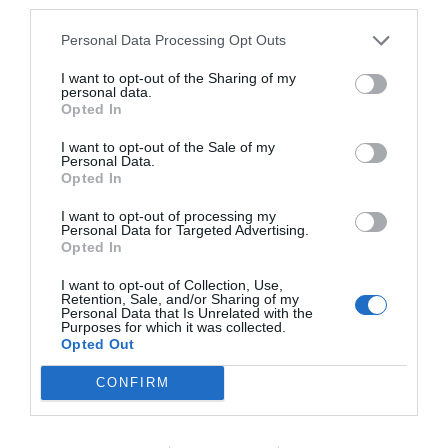
Street Food: Το φεστιβάλ που δεν χορταίνεται γέμισε και φέτος
third parties.
με ξεχωριστές γεύσεις και μουσική τη ΔΕΘ (φωτο+video)
Personal Data Processing Opt Outs
I want to opt-out of the Sharing of my
personal data.
Opted In
I want to opt-out of the Sale of my
Personal Data.
Opted In
I want to opt-out of processing my
Personal Data for Targeted Advertising.
Opted In
I want to opt-out of Collection, Use,
Retention, Sale, and/or Sharing of my
Personal Data that Is Unrelated with the
Purposes for which it was collected.
Opted Out
Αυτή είναι η πιο βαρετή πόλη του κόσμου – Βρίσκεται σε
επίπεδο τίποτα
CONFIRM