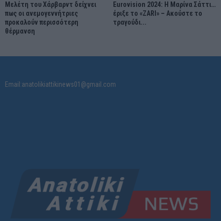
Μελέτη του Χάρβαρντ δείχνει
Eurovision 2024: Η Μαρίνα Σάττι…
πως οι ανεμογεννήτριες
έριξε το «ZARI» – Ακούστε το
προκαλούν περισσότερη
τραγούδι...
θέρμανση
Email:anatolikiattikinews01@gmail.com