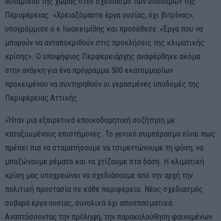
δυναμικού της χώρας στον σχεδιασμό των υποδομών της
Περιφέρειας. «Χρειαζόμαστε έργα ουσίας, όχι βιτρίνας»,
υπογράμμισε ο κ Ιωακειμίδης και προσέθεσε: «Έργα που να
μπορούν να ανταποκριθούν στις προκλήσεις της κλιματικής
κρίσης». Ο υποψήφιος Περφερειάρχης αναφέρθηκε ακόμα
στην ανάγκη για ένα πρόγραμμα 500 εκατομμυρίων
προκειμένου να συντηρηθούν οι γερασμένες υποδομές της
Περιφέρειας Αττικής.
«Ήταν μια εξαιρετικά εποικοδομητική συζήτηση με
καταξιωμένους επιστήμονες. Το γενικό συμπέρασμα είναι πως
πρέπει πια να σταματήσουμε να τσιμεντώνουμε τη φύση, να
μπαζώνουμε ρέματα και να χτίζουμε στα δάση. Η κλιματική
κρίση μας υποχρεώνει να σχεδιάσουμε από την αρχή την
πολιτική προστασία σε κάθε περιφέρεια. Νέος σχεδιασμός
σοβαρά έργα ουσίας, συνολικά όχι αποσπασματικά.
Αναπτύσσοντας την πρόληψη, την παρακολούθηση φαινομένων