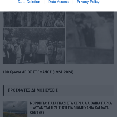
Data Deletion
Data Access
Privacy Policy
100 Χρόνια ΑΓΙΟΣ ΣΤΕΦΑΝΟΣ (1924-2024)
ΠΡΌΣΦΑΤΕΣ ΔΗΜΟΣΙΕΎΣΕΙΣ
ΝΟΡΒΗΓΙΑ: ΠΑΤΑ ΓΚΑΖΙ ΣΤΑ ΧΕΡΣΑΙΑ ΑΙΟΛΙΚΑ ΠΑΡΚΑ
– ΑΥΞΑΝΕΤΑΙ Η ΖΗΤΗΣΗ ΓΙΑ ΒΙΟΜΗΧΑΝΙΑ ΚΑΙ DATA
CENTERS