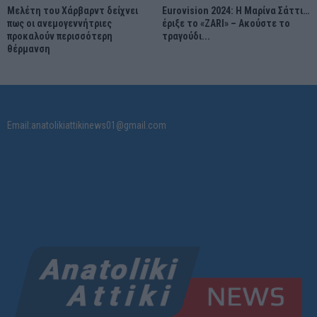
Μελέτη του Χάρβαρντ δείχνει
Eurovision 2024: Η Μαρίνα Σάττι…
πως οι ανεμογεννήτριες
έριξε το «ZARI» – Ακούστε το
προκαλούν περισσότερη
τραγούδι...
θέρμανση
Email:anatolikiattikinews01@gmail.com