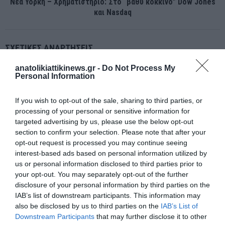
Νέα Υόρκη – Χρηματιστήριο: Στο “βαθύ κόκκινο” Dow Jones
και Nasdaq
ΣΧΕΤΙΚΈΣ ΑΝΑΡΤΉΣΕΙΣ
anatolikiattikinews.gr -
Do Not Process My
Personal Information
If you wish to opt-out of the sale, sharing to third parties, or
processing of your personal or sensitive information for
targeted advertising by us, please use the below opt-out
section to confirm your selection. Please note that after your
opt-out request is processed you may continue seeing
interest-based ads based on personal information utilized by
us or personal information disclosed to third parties prior to
your opt-out. You may separately opt-out of the further
disclosure of your personal information by third parties on the
IAB’s list of downstream participants. This information may
also be disclosed by us to third parties on the
IAB’s List of
Downstream Participants
that may further disclose it to other
Νοσοκομείο “Αλεξάνδρα”: Ασθενής πήρε φωτιά μέσα στο