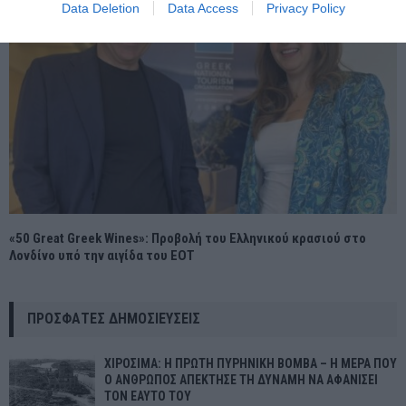
Data Deletion
Data Access
Privacy Policy
«50 Great Greek Wines»: Προβολή του Ελληνικού κρασιού στο
Λονδίνο υπό την αιγίδα του ΕΟΤ
ΠΡΌΣΦΑΤΕΣ ΔΗΜΟΣΙΕΎΣΕΙΣ
ΧΙΡΟΣΙΜΑ: Η ΠΡΩΤΗ ΠΥΡΗΝΙΚΗ ΒΟΜΒΑ – Η ΜΕΡΑ ΠΟΥ
Ο ΑΝΘΡΩΠΟΣ ΑΠΕΚΤΗΣΕ ΤΗ ΔΥΝΑΜΗ ΝΑ ΑΦΑΝΙΣΕΙ
ΤΟΝ ΕΑΥΤΟ ΤΟΥ