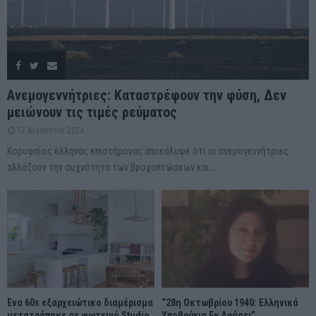
Ανεμογεννήτριες: Καταστρέφουν την φύση, Δεν
μειώνουν τις τιμές ρεύματος
17 Αυγούστου 2024
Κορυφαίος έλληνας επιστήμονας αποκάλυψε ότι οι ανεμογεννήτριες
αλλάζουν την συχνότητα των βροχοπτώσεων και...
Ένα 60s εξαρχειώτικο διαμέρισμα
“28η Οκτωβρίου 1940: Ελληνικά
μετατράπηκε σε φωτεινό Studio
Υποβρύχια Εν Δράσει”