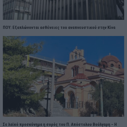
ΠΟΥ: Εξαπλώνονται ασθένειες του αναπνευστικού στην Κίνα
Σε λαϊκό προσκύνημα η σορός του Π. Απόστολου Βούλγαρη – Η