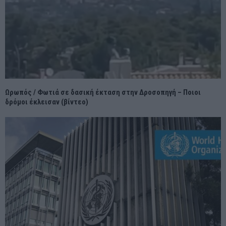
Ωρωπός / Φωτιά σε δασική έκταση στην Δροσοπηγή – Ποιοι
δρόμοι έκλεισαν (βίντεο)