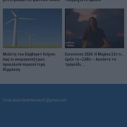
Μελέτη του Χάρβαρντ δείχνει
Eurovision 2024: Η Μαρίνα Σάττι…
πως οι ανεμογεννήτριες
έριξε το «ZARI» – Ακούστε το
προκαλούν περισσότερη
τραγούδι...
θέρμανση
Email:anatolikiattikinews01@gmail.com