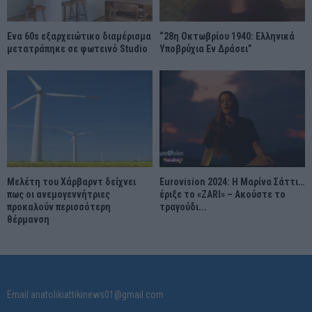
Ένα 60s εξαρχειώτικο διαμέρισμα
“28η Οκτωβρίου 1940: Ελληνικά
μετατράπηκε σε φωτεινό Studio
Υποβρύχια Εν Δράσει”
Μελέτη του Χάρβαρντ δείχνει
Eurovision 2024: Η Μαρίνα Σάττι…
πως οι ανεμογεννήτριες
έριξε το «ZARI» – Ακούστε το
προκαλούν περισσότερη
τραγούδι...
θέρμανση
Email:anatolikiattikinews01@gmail.com