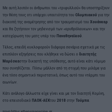
Με αυτή λοιπόν οι άνθρωποι του «τριφυλλιού» θα υποστηρίξουν
την θέση τους οτι υπάρχει υπαιτιότητα του
Ολυμπιακού
για την
διακοπή της αναμέτρησης από τον τραυματισμό του
Χουάνκαρ
και θα ζητήσουν τον μηδενισμό των «ερυθρόλευκων» και την
κατοχύρωση του ματς υπέρ του
Παναθηναϊκού
.
Τέλος, επειδή κυκλοφορούν διάφορα σενάρια σχετικά με τις
επιπλέον εξηγήσεις που κλήθηκε να δώσει ο
διαιτητής
Μαρέσκα
στην δικαστή της υπόθεσης, αυτό είναι κάτι νόμιμο
που συνηθίζεται. Πόσω μάλλον από τη στιγμή που μιλάμε για
ένα τόσο σημαντικό περιστατικό, όπως αυτό του ντέρμπι του
αιωνίων.
Κάτι ανάλογο άλλωστε είχε γίνει και με τον διαιτητή Κομίνη,
στο επεισοδιακό
ΠΑΟΚ-ΑΕΚ
του
2018
στην
Τούμπα
.
πηγη:https:athensmagazine.gr