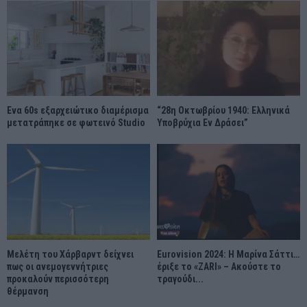
Ένα 60s εξαρχειώτικο διαμέρισμα
“28η Οκτωβρίου 1940: Ελληνικά
μετατράπηκε σε φωτεινό Studio
Υποβρύχια Εν Δράσει”
Μελέτη του Χάρβαρντ δείχνει
Eurovision 2024: Η Μαρίνα Σάττι…
πως οι ανεμογεννήτριες
έριξε το «ZARI» – Ακούστε το
προκαλούν περισσότερη
τραγούδι...
θέρμανση