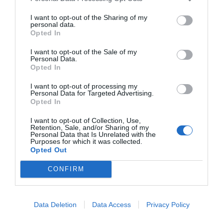
I want to opt-out of the Sharing of my
personal data.
Opted In
I want to opt-out of the Sale of my
Personal Data.
Opted In
Κρήτη: Μπαλκόνι Έπεσε Πάνω σε Πάγκους Λαϊκής Αγοράς στο
I want to opt-out of processing my
Personal Data for Targeted Advertising.
Ηράκλειο
Opted In
I want to opt-out of Collection, Use,
Retention, Sale, and/or Sharing of my
ΠΡΌΣΦΑΤΕΣ ΔΗΜΟΣΙΕΎΣΕΙΣ
Personal Data that Is Unrelated with the
Purposes for which it was collected.
Opted Out
ΑΓΙΟΣ ΣΤΕΦΑΝΟΣ: ΗΛΕΚΤΡΟΠΛΗΞΙΑ ΣΕ ΑΠΟΠΕΙΡΑ
ΚΛΟΠΗΣ ΧΑΛΚΟΥ – ΔΥΟ ΣΥΛΛΗΨΕΙΣ ΓΙΑ ΘΑΝΑΤΗΦΟΡΑ
CONFIRM
ΕΚΘΕΣΗ
7 Αυγούστου 2026
Data Deletion
Data Access
Privacy Policy
ΒΟΙΩΤΙΑ: ΠΡΟΦΥΛΑΚΙΣΤΗΚΑΝ Ο ΔΗΜΑΡΧΟΣ ΣΤΥΛΙΔΑΣ
ΚΑΙ ΔΥΟ ΑΚΟΜΗ ΚΑΤΗΓΟΡΟΥΜΕΝΟΙ – ΒΑΡΙΕΣ