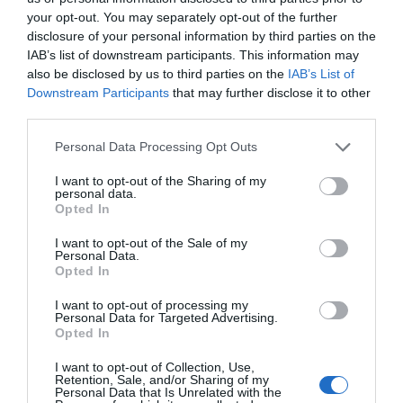
your opt-out. You may separately opt-out of the further
disclosure of your personal information by third parties on the
IAB’s list of downstream participants. This information may
also be disclosed by us to third parties on the
IAB’s List of
Downstream Participants
that may further disclose it to other
ΠΡΟΗΓΟΎΜΕΝΗ ΑΝΆΡΤΗΣΗ
third parties.
«Ορατότης μηδέν» για τις επεκτάσεις της Αττικής Οδού;
Personal Data Processing Opt Outs
I want to opt-out of the Sharing of my
ΕΠΌΜΕΝΗ ΑΝΆΡΤΗΣΗ
personal data.
ΕΕ για Airbnb: Οι νέοι κανόνες για ασφαλέστερες υπηρεσίες
Opted In
από τις βραχυχρόνιες μισθώσεις
I want to opt-out of the Sale of my
Personal Data.
Opted In
ΣΧΕΤΙΚΈΣ ΑΝΑΡΤΉΣΕΙΣ
I want to opt-out of processing my
Personal Data for Targeted Advertising.
Opted In
I want to opt-out of Collection, Use,
Retention, Sale, and/or Sharing of my
Personal Data that Is Unrelated with the