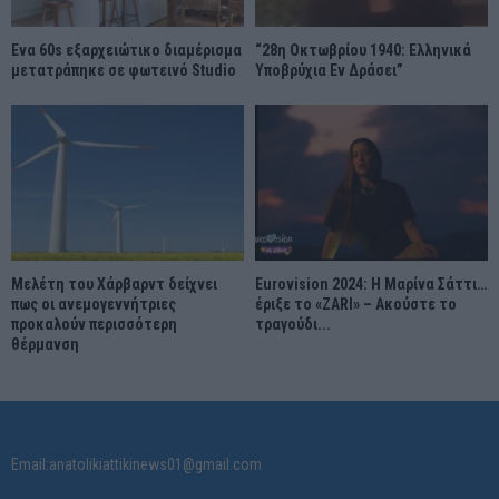
Ένα 60s εξαρχειώτικο διαμέρισμα
“28η Οκτωβρίου 1940: Ελληνικά
μετατράπηκε σε φωτεινό Studio
Υποβρύχια Εν Δράσει”
Μελέτη του Χάρβαρντ δείχνει
Eurovision 2024: Η Μαρίνα Σάττι…
πως οι ανεμογεννήτριες
έριξε το «ZARI» – Ακούστε το
προκαλούν περισσότερη
τραγούδι...
θέρμανση
Email:anatolikiattikinews01@gmail.com