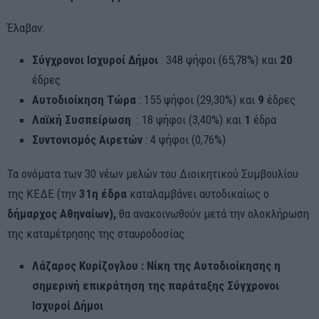
Έλαβαν:
Σύγχρονοι Ισχυροί Δήμοι
: 348 ψήφοι (65,78%) και
20
έδρες
Αυτοδιο
ίκηση Τώρα
: 155 ψήφοι (29,30%) και
9
έδρες
Λαϊκή Συσπείρωση
: 18 ψήφοι (3,40%) και
1
έδρα
Συντονισμός Αιρετών
: 4 ψήφοι (0,76%)
Τα ονόματα των 30 νέων μελών του Διοικητικού Συμβουλίου
της ΚΕΔΕ (την
31η έδρα
καταλαμβάνει αυτοδικαίως ο
δήμαρχος Αθηναίων
),
θα ανακοινωθούν μετά την ολοκλήρωση
της καταμέτρησης της σταυροδοσίας.
Λάζαρος Κυρίζογλου :
Νίκη της Αυτοδιοίκησης η
σημερινή επικράτηση της παράταξης Σύγχρονοι
Ισχυροί Δήμοι