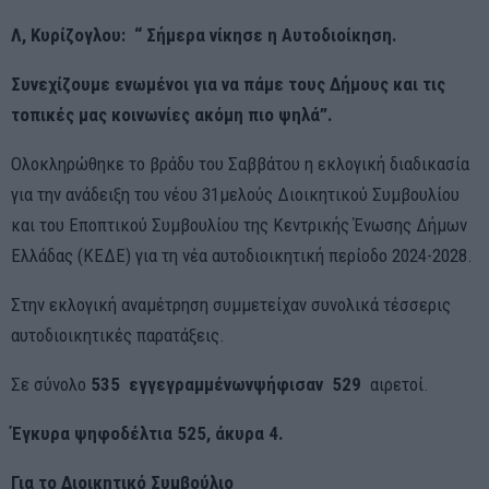
Λ, Κυρίζογλου:
“ Σήμερα νίκησε η Αυτοδιοίκηση.
Συνεχίζουμε ενωμένοι για να πάμε τους Δήμους και τις
τοπικές μας κοινωνίες ακόμη πιο ψηλά”.
Ολοκληρώθηκε το βράδυ του Σαββάτου η εκλογική διαδικασία
για την ανάδειξη του νέου 31μελούς Διοικητικού Συμβουλίου
και του Εποπτικού Συμβουλίου της Κεντρικής Ένωσης Δήμων
Ελλάδας (ΚΕΔΕ) για τη νέα αυτοδιοικητική περίοδο 2024-2028.
Στην εκλογική αναμέτρηση συμμετείχαν συνολικά τέσσερις
αυτοδιοικητικές παρατάξεις.
Σε σύνολο
5
35 εγγεγραμμένων
ψήφισαν 529
αιρετοί.
Έγκυρα ψηφοδέλτια
525
, άκυρα
4
.
Για το Διοικητικό Συμβούλιο