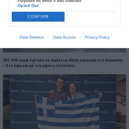
Purposes for which it was collected.
Opted Out
CONFIRM
Data Deletion
Data Access
Privacy Policy
385.000 ευρώ έφτασε να πωλείται θέση πάρκινγκ στο Κολωνάκι
– Στα ύψη και με τον μήνα η ενοικίαση.