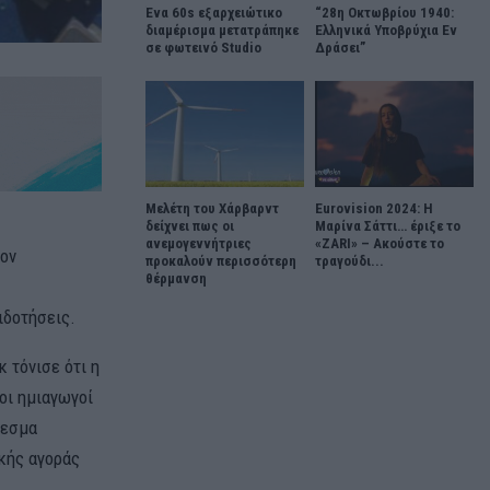
Ένα 60s εξαρχειώτικο
“28η Οκτωβρίου 1940:
διαμέρισμα μετατράπηκε
Ελληνικά Υποβρύχια Εν
σε φωτεινό Studio
Δράσει”
Μελέτη του Χάρβαρντ
Eurovision 2024: Η
δείχνει πως οι
Μαρίνα Σάττι… έριξε το
ανεμογεννήτριες
«ZARI» – Ακούστε το
τον
προκαλούν περισσότερη
τραγούδι...
θέρμανση
ιδοτήσεις.
 τόνισε ότι η
οι ημιαγωγοί
λεσμα
ικής αγοράς