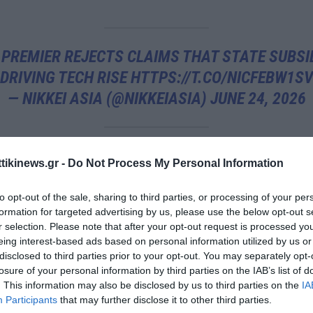
 PREMIER REJECTS CLAIMS THAT STATE SUBSI
DRIVING TECH RISE
HTTPS://T.CO/NICFEBW1SV
— NIKKEI ASIA (@NIKKEIASIA)
JUNE 24, 2026
αφορά έκανε στη Huawei⁠￼, σημειώνοντας ότι η εταιρεία υπέστη 
ttikinews.gr -
Do Not Process My Personal Information
ημα ξένους περιορισμούς, χωρίς να κατονομάσει ευθέως τις Unite
to opt-out of the sale, sharing to third parties, or processing of your per
n, οι οποίες έχουν περιορίσει τη συμμετοχή της κινεζικής εταιρε
formation for targeted advertising by us, please use the below opt-out s
επικοινωνιακές υποδομές λόγω ανησυχιών ασφαλείας.
r selection. Please note that after your opt-out request is processed y
eing interest-based ads based on personal information utilized by us or
 ότι τα κινεζικά προϊόντα είναι ανταγωνιστικά κυρίως λόγω κρατι
disclosed to third parties prior to your opt-out. You may separately opt-
 Αυτό δεν ισχύει.
losure of your personal information by third parties on the IAB’s list of
. This information may also be disclosed by us to third parties on the
IA
υβέρνηση δεν είναι τόσο πλούσια, δήλωσε χαρακτηριστικά ο Κινέζ
Participants
that may further disclose it to other third parties.
, επιχειρώντας να απαντήσει στις κατηγορίες περί αθέμιτου αντ