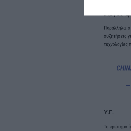
ρόλο της Κίνα
παραγωγή υψη
Παράλληλα, ο 
συζητήσεις γ
τεχνολογίες 
CHIN
—
Υ.Γ.
Το ερώτημα ίσ