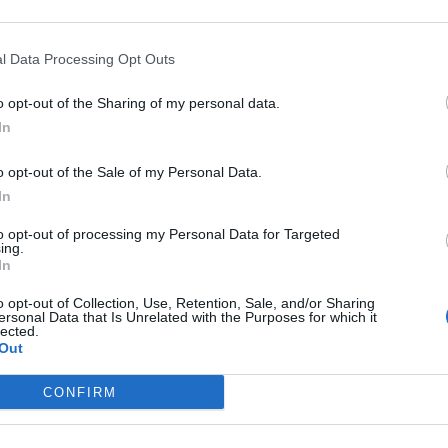
l Data Processing Opt Outs
o opt-out of the Sharing of my personal data.
In
o opt-out of the Sale of my Personal Data.
In
to opt-out of processing my Personal Data for Targeted
ing.
In
o opt-out of Collection, Use, Retention, Sale, and/or Sharing
ersonal Data that Is Unrelated with the Purposes for which it
lected.
Out
CONFIRM
έρχονται σε μια περίοδο αυξανόμενης έντασης μεταξύ Πεκίνου και
ι ΗΠΑ όσο και η Ευρώπη εκφράζουν ολοένα μεγαλύτερες ανησυχίε