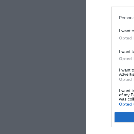
Persona
I want t
Opted 
I want t
Opted 
I want 
Advertis
Opted 
I want t
of my P
was col
Opted 
Οι δηλώσεις 
καθώς τόσο ο