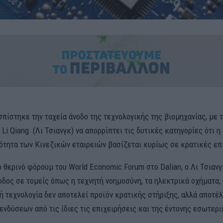
πίστηκε την ταχεία άνοδο της τεχνολογικής της βιομηχανίας, με 
i Qiang (Λι Τσιανγκ) να απορρίπτει τις δυτικές κατηγορίες ότι η
ότητα των Κινεζικών εταιρειών βασίζεται κυρίως σε κρατικές επ
θερινό φόρουμ του World Economic Forum στο Dalian, ο Λι Τσιανγκ
οδος σε τομείς όπως η τεχνητή νοημοσύνη, τα ηλεκτρικά οχήματα, 
κή τεχνολογία δεν αποτελεί προϊόν κρατικής στήριξης, αλλά αποτέ
ενδύσεων από τις ίδιες τις επιχειρήσεις και της έντονης εσωτερ