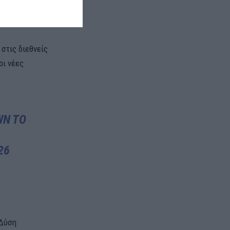
ομηχανική
 στις διεθνείς
οι νέες
WN TO
26
 Δύση