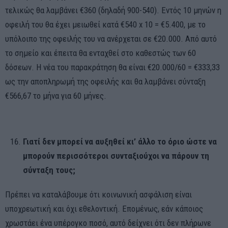
τελικώς θα λαμβάνει €360 (δηλαδή 900-540). Εντός 10 μηνών η
οφειλή του θα έχει μειωθεί κατά €540 x 10 = €5.400, με το
υπόλοιπο της οφειλής του να ανέρχεται σε €20.000. Από αυτό
το σημείο και έπειτα θα ενταχθεί στο καθεστώς των 60
δόσεων. Η νέα του παρακράτηση θα είναι €20.000/60 = €333,33
ως την αποπληρωμή της οφειλής και θα λαμβάνει σύνταξη
€566,67 το μήνα για 60 μήνες.
Γιατί δεν μπορεί να αυξηθεί κι’ άλλο το όριο ώστε να
μπορούν περισσότεροι συνταξιούχοι να πάρουν τη
σύνταξη τους;
Πρέπει να καταλάβουμε ότι κοινωνική ασφάλιση είναι
υποχρεωτική και όχι εθελοντική. Επομένως, εάν κάποιος
χρωστάει ένα υπέρογκο ποσό, αυτό δείχνει ότι δεν πλήρωνε