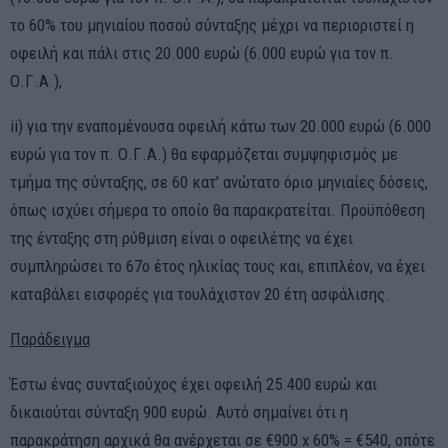
το 60% του μηνιαίου ποσού σύνταξης μέχρι να περιοριστεί η
οφειλή και πάλι στις 20.000 ευρώ (6.000 ευρώ για τον π.
Ο.Γ.Α.),
ii) για την εναπομένουσα οφειλή κάτω των 20.000 ευρώ (6.000
ευρώ για τον π. Ο.Γ.Α.) θα εφαρμόζεται συμψηφισμός με
τμήμα της σύνταξης, σε 60 κατ’ ανώτατο όριο μηνιαίες δόσεις,
όπως ισχύει σήμερα το οποίο θα παρακρατείται. Προϋπόθεση
της ένταξης στη ρύθμιση είναι ο οφειλέτης να έχει
συμπληρώσει το 67ο έτος ηλικίας τους και, επιπλέον, να έχει
καταβάλει εισφορές για τουλάχιστον 20 έτη ασφάλισης.
Παράδειγμα
Έστω ένας συνταξιούχος έχει οφειλή 25.400 ευρώ και
δικαιούται σύνταξη 900 ευρώ. Αυτό σημαίνει ότι η
παρακράτηση αρχικά θα ανέρχεται σε €900 x 60% = €540, οπότε