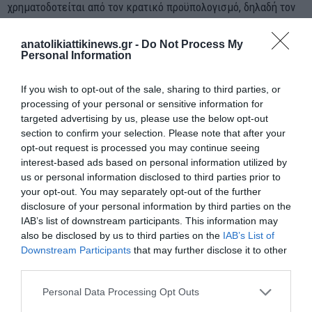
χρηματοδοτείται από τον κρατικό προϋπολογισμό, δηλαδή τον
φορολογούμενο, και όχι από τις ασφαλιστικές εισφορές, με
anatolikiattikinews.gr -
Do Not Process My
την αιτιολογία ότι οι συντάξεις είναι ανεπαρκείς και οι
Personal Information
συνταξιούχοι δεν μπορούν να εργασθούν για να βελτιώσουν το
εισόδημά τους. Οι εργαζόμενοι συνταξιούχοι προφανώς δεν
If you wish to opt-out of the sale, sharing to third parties, or
εμπίπτουν σε αυτή την κατηγορία.
processing of your personal or sensitive information for
targeted advertising by us, please use the below opt-out
section to confirm your selection. Please note that after your
opt-out request is processed you may continue seeing
interest-based ads based on personal information utilized by
Πόσο αυξάνεται το όριο οφειλών για συνταξιοδότηση;
us or personal information disclosed to third parties prior to
Ποιες είναι οι προϋποθέσεις για να μπει κάποιος στην
your opt-out. You may separately opt-out of the further
ρύθμιση;
disclosure of your personal information by third parties on the
IAB’s list of downstream participants. This information may
also be disclosed by us to third parties on the
IAB’s List of
Η ρύθμιση αυτή αφορά αυτοαπασχολούμενους, ελεύθερους
Downstream Participants
that may further disclose it to other
επαγγελματίες και αγρότες -για τους μισθωτούς δεν υπάρχει
third parties.
αντίστοιχο ζήτημα – οι οποίοι στερούνται του συνταξιοδοτικού
Personal Data Processing Opt Outs
τους δικαιώματος λόγω χρεών στον e-ΕΦΚΑ που υπερβαίνουν