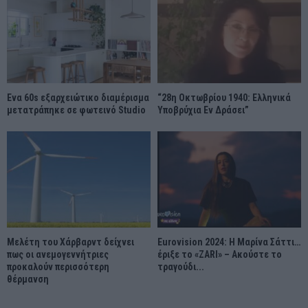
Ένα 60s εξαρχειώτικο διαμέρισμα
“28η Οκτωβρίου 1940: Ελληνικά
μετατράπηκε σε φωτεινό Studio
Υποβρύχια Εν Δράσει”
Μελέτη του Χάρβαρντ δείχνει
Eurovision 2024: Η Μαρίνα Σάττι…
πως οι ανεμογεννήτριες
έριξε το «ZARI» – Ακούστε το
προκαλούν περισσότερη
τραγούδι...
θέρμανση