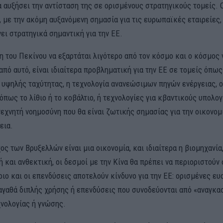
 αυξήσει την αντίσταση της σε ορισμένους στρατηγικούς τομείς. Ο
ι, με την ακόμη αυξανόμενη σημασία για τις ευρωπαϊκές εταιρείες,
νει στρατηγικά σημαντική για την ΕΕ.
η του Πεκίνου να εξαρτάται λιγότερο από τον κόσμο και ο κόσμος 
πό αυτό, είναι ιδιαίτερα προβληματική για την ΕΕ σε τομείς όπως
 υψηλής ταχύτητας, η τεχνολογία ανανεώσιμων πηγών ενέργειας, ο
πως το λίθιο ή το κοβάλτιο, ή τεχνολογίες για κβαντικούς υπολογ
τεχνητή νοημοσύνη που θα είναι ζωτικής σημασίας για την οικονομ
εια.
ς των Βρυξελλών είναι μια οικονομία, και ιδιαίτερα η βιομηχανία,
 και ανθεκτική, οι δεσμοί με την Κίνα θα πρέπει να περιοριστούν 
ιο και οι επενδύσεις αποτελούν κίνδυνο για την ΕΕ: ορισμένες ευ
 αγαθά διπλής χρήσης ή επενδύσεις που συνοδεύονται από «αναγκα
νολογίας ή γνώσης.