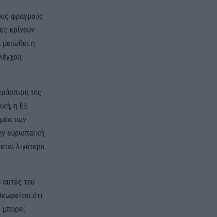
ρους φραγμούς
ες κρίνουν
 μειωθεί η
λέγχου,
εράσπιση της
ική, η ΕΕ
ομέα των
την ευρωπαϊκή
ζεται λιγότερο
ε αυτές του
θεωρείται ότι
Ε μπορεί