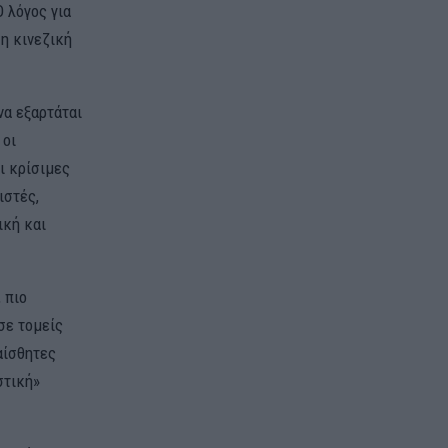
 λόγος για
 η κινεζική
να εξαρτάται
 οι
ι κρίσιμες
ιστές,
ική και
 πιο
σε τομείς
αίσθητες
στική»