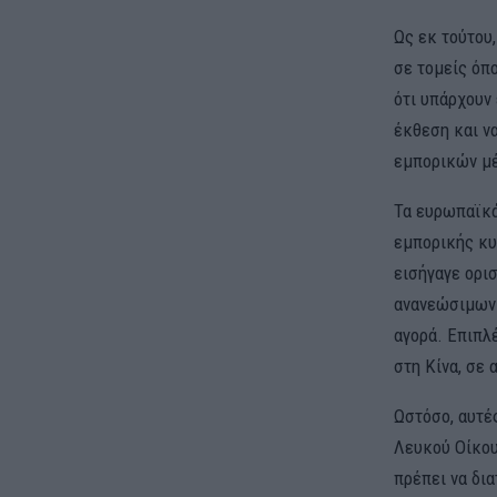
Ως εκ τούτου
σε τομείς όπ
ότι υπάρχουν
έκθεση και ν
εμπορικών μέ
Τα ευρωπαϊκά
εμπορικής κυ
εισήγαγε ορι
ανανεώσιμων 
αγορά. Επιπλέ
στη Κίνα, σε 
Ωστόσο, αυτές
Λευκού Οίκου
πρέπει να δια