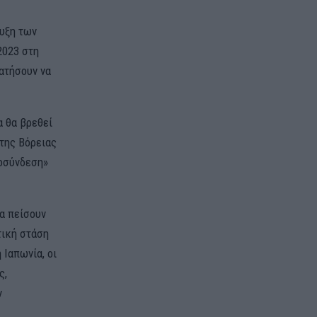
ψυξη των
2023 στη
ματήσουν να
α θα βρεθεί
της Βόρειας
ποσύνδεση»
α πείσουν
τική στάση
 Ιαπωνία, οι
ς,
ν