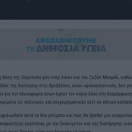
η θέση της Ούρσουλα φον ντερ Λάιεν και του Ζοζέπ Μπορέλ, καθώ
δας της διοίκησης στις Βρυξέλλες, είναι «φιλοατλαντική», δεν μπ
διο για την πλειοψηφία όσων έχουν τον κύριο λόγο στη διαμόρφωση
κριμένα τις πολιτικές και επιχειρηματικές ελίτ σε εθνικό επίπεδ
μφιλιωθούν αυτά τα δύο ρεύματα και πώς θα βρεθεί μια ισορροπία
απαραίτητης εγγύτητας με την Ουάσιγκτον και της διατήρησης οικ
ων με το Πεκίνο, είναι ένα δύσκολο ερώτημα.