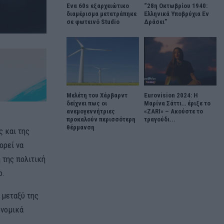
Ένα 60s εξαρχειώτικο
“28η Οκτωβρίου 1940:
διαμέρισμα μετατράπηκε
Ελληνικά Υποβρύχια Εν
σε φωτεινό Studio
Δράσει”
Μελέτη του Χάρβαρντ
Eurovision 2024: Η
δείχνει πως οι
Μαρίνα Σάττι… έριξε το
ανεμογεννήτριες
«ZARI» – Ακούστε το
προκαλούν περισσότερη
τραγούδι...
θέρμανση
ς και της
ορεί να
 της πολιτική
ο.
 μεταξύ της
ονομικά