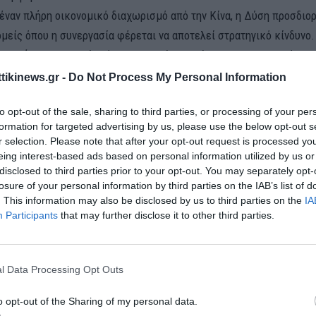
α έναν πλήρη οικονομικό διαχωρισμό από την Κίνα, η Δύση προσδιορ
μείς όπου η συνεργασία φέρεται να αποτελεί στρατηγικό κίνδυνο.
χει πλήρης συμφωνία λόγω της μεγάλης εξάρτησης της ΕΕ από την 
μέλη των G7 δεν συμφώνησαν σε νέους ελέγχους εξαγωγών
[1]
ή 
ttikinews.gr -
Do Not Process My Personal Information
υ «κινεζικού εξαναγκασμού».
to opt-out of the sale, sharing to third parties, or processing of your per
formation for targeted advertising by us, please use the below opt-out s
r selection. Please note that after your opt-out request is processed y
eing interest-based ads based on personal information utilized by us or
disclosed to third parties prior to your opt-out. You may separately opt-
losure of your personal information by third parties on the IAB’s list of
. This information may also be disclosed by us to third parties on the
IA
Participants
that may further disclose it to other third parties.
l Data Processing Opt Outs
ΤΟΠΟΙΗΣΗ ΤΟΥ ΚΙΝΕΖΙΚΟΥ ΚΙΝΔΥΝΟΥ
o opt-out of the Sharing of my personal data.