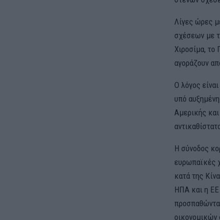
Λίγες ώρες μ
σχέσεων με τ
Χιροσίμα, το 
αγοράζουν από
Ο λόγος είναι
υπό αυξημένη
Αμερικής και 
αντικαθίστατ
Η σύνοδος κο
ευρωπαϊκές χ
κατά της Κίνα
ΗΠΑ και η ΕΕ
προσπαθώντας
οικονομικών