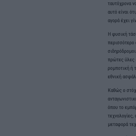
ταυτόχρονα να
αυτό είναι ότ
αγορά έχει γί
Η φυσική τάσ
περισσότερο α
σιδηρόδρομοι
πρώτες ύλες ό
ρομποτική ή 
εθνική ασφάλ
Καθώς ο στόχο
ανταγωνιστική
όπου το εμπόρ
τεχνολογίες,
μεταφορά τεχ