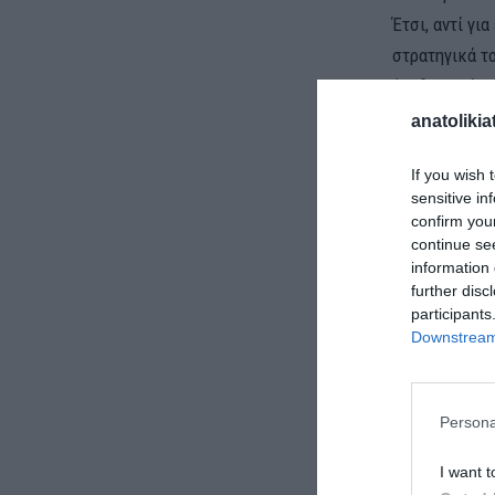
Έτσι, αντί γι
στρατηγικά το
ότι δεν υπάρ
επομένως τα 
anatolikia
του λεγόμενο
If you wish 
sensitive in
confirm you
continue se
information 
further disc
participants
Downstream 
Persona
ΕΕ: ΕΛΑΧΙΣ
I want t