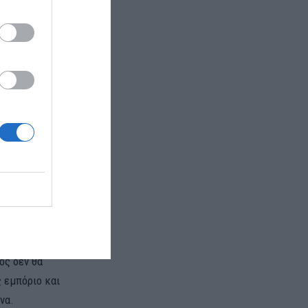
κριμένα, στην
2]
, η
λιγότερο
 θέλει να
ντας το 9%
γών
της Κίνας, το
μοιβαία
ός δεν θα
 εμπόριο και
να.