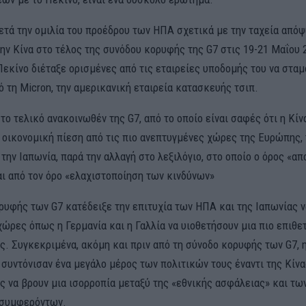
ετά την ομιλία του προέδρου των ΗΠΑ σχετικά με την ταχεία από
ην Κίνα στο τέλος της συνόδου κορυφής της G7 στις 19-21 Μαΐου 
Πεκίνο διέταξε ορισμένες από τις εταιρείες υποδομής του να στα
 τη Micron, την αμερικανική εταιρεία κατασκευής τσιπ.
 το τελικό ανακοινωθέν της G7, από το οποίο είναι σαφές ότι η Κίν
 οικονομική πίεση από τις πιο ανεπτυγμένες χώρες της Ευρώπης, 
την Ιαπωνία, παρά την αλλαγή στο λεξιλόγιο, στο οποίο ο όρος «α
αι από τον όρο «ελαχιστοποίηση των κινδύνων»
ρυφής των G7 κατέδειξε την επιτυχία των ΗΠΑ και της Ιαπωνίας ν
ώρες όπως η Γερμανία και η Γαλλία να υιοθετήσουν μια πιο επιθε
ς. Συγκεκριμένα, ακόμη και πριν από τη σύνοδο κορυφής των G7, η
 συντόνισαν ένα μεγάλο μέρος των πολιτικών τους έναντι της Κίνα
 να βρουν μια ισορροπία μεταξύ της «εθνικής ασφάλειας» και τω
 συμφερόντων.