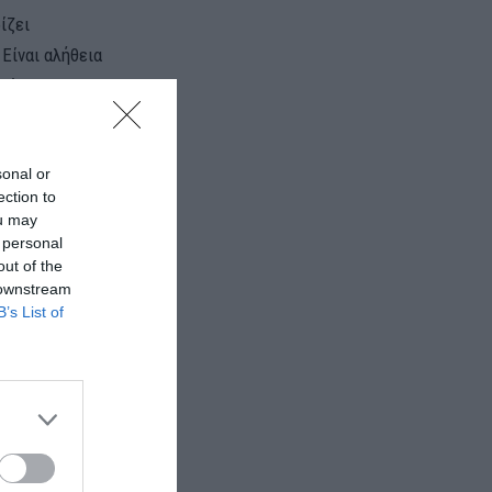
ίζει
 Είναι αλήθεια
Κίνα,
μέσων, κατά
sonal or
ection to
ou may
 personal
out of the
 downstream
B’s List of