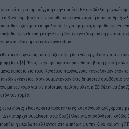
, συνιστάται μια προσέγγιση στην οποία η ΕΕ επιβάλλει μεγαλύτε
ου η Κίνα παραβιάζει τον ελεύθερο ανταγωνισμό ή όπου οι Βρυξέλλ
 ευαίσθητα ζητήματα ασφάλειας. Συγκεκριμένα, η πρόθεση είναι να
α αυξηθεί η αντίσταση στην Κίνα μέσω μεγαλύτερων μηχανισμών ε
σων και νέων αμυντικών εργαλείων.
 θεσμικά όργανα προετοιμάζουν ήδη δύο νέα εργαλεία για την «υπ
ριαρχίας»
[3]
. Έτσι, στην πρόσφατα προταθείσα βιομηχανική πολιτ
σμένα εμπόδια για τους Κινέζους παραγωγούς τεχνολογιών στον τ
πηγών ενέργειας, όταν συμμετέχουν στις δημόσιες συμβάσεις σ
ον, με τον νόμο για τις κρίσιμες πρώτες ύλες, η ΕΕ θέλει να βασί
αυτόν τον τομέα.
 οι κινήσεις είναι αρκετά προσεκτικές και σίγουρα ασύγκριτες μ
. Δεν υπάρχει συναίνεση στις Βρυξέλλες για αποσύνδεση, καθώς 
τηρηθεί η μερίδα του λέοντος στο εμπόριο με την Κίνα και ότι η Ε