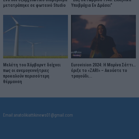
μετατράπηκε σε φωτεινό Studio
Υποβρύχια Εν Δράσει”
Μελέτη του Χάρβαρντ δείχνει
Eurovision 2024: Η Μαρίνα Σάττι…
πως οι ανεμογεννήτριες
έριξε το «ZARI» – Ακούστε το
προκαλούν περισσότερη
τραγούδι...
θέρμανση
Email:anatolikiattikinews01@gmail.com