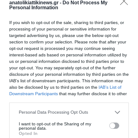
AP Photo
anatolikiattikinews.gr -
Do Not Process My
Personal Information
Μετά την αιχμαλωσία δεκάδων Ρώσων στρατιωτών, η Μόσχα
φέρεται να έχει ξεκινήσει διαπραγματεύσεις για την ανταλλαγή
If you wish to opt-out of the sale, sharing to third parties, or
κρατουμένων.
processing of your personal or sensitive information for
targeted advertising by us, please use the below opt-out
Στις Ηνωμένες Πολιτείες, εκπρόσωπος του Πενταγώνου,
section to confirm your selection. Please note that after your
opt-out request is processed you may continue seeing
ανέφερε ότι «η Ρωσία αναγκάζεται να στείλει ενσιχύσεις από
interest-based ads based on personal information utilized by
το ανατολικό μέτωπο του Ντονμπάς στο Κουρσκ».
us or personal information disclosed to third parties prior to
your opt-out. You may separately opt-out of the further
Ο πιο στενός σύμμαχος του Βλαντιμίρ Πούτιν, ο πρόεδρος της
disclosure of your personal information by third parties on the
IAB’s list of downstream participants. This information may
Λευκορωσίας, Αλεξάντερ Λουκασένκο, έκανε έκκληση σε
also be disclosed by us to third parties on the
IAB’s List of
Ρωσία και Ουκρανία να ξεκινήσουν διαπραγματεύσεις για τον
Downstream Participants
that may further disclose it to other
τερματισμό του πολέμου τονίζοντας ότι η συνέχιση του
third parties.
εξυπηρετεί μόνο τη Δύση.
Personal Data Processing Opt Outs
I want to opt-out of the Sharing of my
personal data.
Opted In