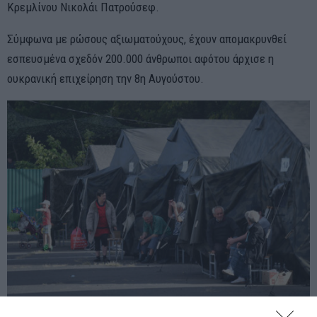
Κρεμλίνου Νικολάι Πατρούσεφ.
Σύμφωνα με ρώσους αξιωματούχους, έχουν απομακρυνθεί
εσπευσμένα σχεδόν 200.000 άνθρωποι αφότου άρχισε η
ουκρανική επιχείρηση την 8η Αυγούστου.