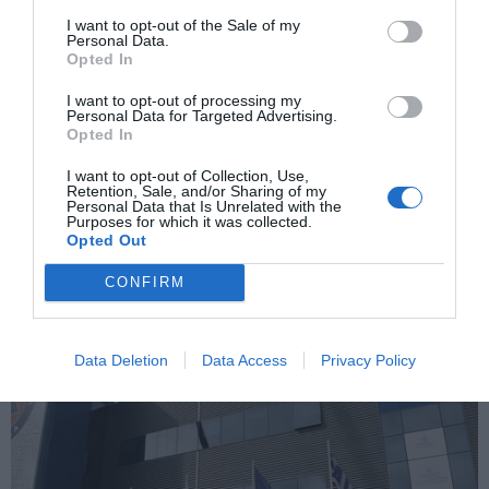
I want to opt-out of the Sale of my
Personal Data.
Opted In
ΠΡΟΗΓΟΎΜΕΝΗ ΑΝΆΡΤΗΣΗ
I want to opt-out of processing my
Personal Data for Targeted Advertising.
Ρώσος Πρέσβης: «Η Ουκρανία δεν θα διέπραττε επίθεση
Opted In
στους αγωγούς Nord Stream χωρίς έγκριση των ΗΠΑ»
I want to opt-out of Collection, Use,
Retention, Sale, and/or Sharing of my
Personal Data that Is Unrelated with the
ΕΠΌΜΕΝΗ ΑΝΆΡΤΗΣΗ
Purposes for which it was collected.
Πόλος έλξης επενδύσεων γίνεται το Λαύριο
Opted Out
CONFIRM
ΣΧΕΤΙΚΈΣ ΑΝΑΡΤΉΣΕΙΣ
Data Deletion
Data Access
Privacy Policy