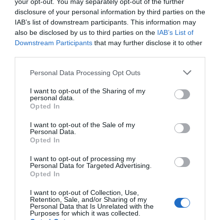
your opt-out. You may separately opt-out of the further
σημασίας για την παρατήρηση της Γης και ενισχύει τον
disclosure of your personal information by third parties on the
ευρωπαϊκό διαστημικό σχεδιασμό».
IAB’s list of downstream participants. This information may
also be disclosed by us to third parties on the
IAB’s List of
ICEYE
Downstream Participants
that may further disclose it to other
third parties.
Τόνισε ότι η Ελλάδα εισέρχεται ενεργά στη δημιουργία
Personal Data Processing Opt Outs
κυρίαρχων διαστημικών αποστολών.
I want to opt-out of the Sharing of my
personal data.
Libre Space Foundation & PRISMA Electronics
Opted In
Οι οργανισμοί υπογράμμισαν πως η συμβολή τους αποδεικνύει
I want to opt-out of the Sale of my
Personal Data.
ότι η ελληνική διαστημική τεχνολογία μπορεί όχι μόνο να
Opted In
σταθεί, αλλά και να καινοτομήσει διεθνώς.
I want to opt-out of processing my
Personal Data for Targeted Advertising.
Opted In
I want to opt-out of Collection, Use,
Retention, Sale, and/or Sharing of my
Personal Data that Is Unrelated with the
Purposes for which it was collected.