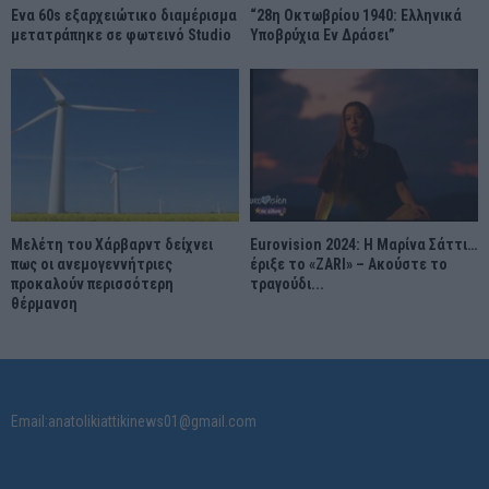
Ένα 60s εξαρχειώτικο διαμέρισμα
“28η Οκτωβρίου 1940: Ελληνικά
μετατράπηκε σε φωτεινό Studio
Υποβρύχια Εν Δράσει”
Μελέτη του Χάρβαρντ δείχνει
Eurovision 2024: Η Μαρίνα Σάττι…
πως οι ανεμογεννήτριες
έριξε το «ZARI» – Ακούστε το
προκαλούν περισσότερη
τραγούδι...
θέρμανση
Email:anatolikiattikinews01@gmail.com