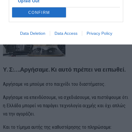
Opted Out
CONFIRM
Data Deletion
Data Access
Privacy Policy
Υ. Σ:….
Αργήσαμε. Κι αυτό πρέπει να ειπωθεί.
Αργήσαμε να μπούμε στο παιχνίδι του διαστήματος.
Αργήσαμε να επενδύσουμε, να σχεδιάσουμε, να πιστέψουμε ότι
η Ελλάδα μπορεί να παράγει τεχνολογία αιχμής και όχι απλώς
να την αγοράζει.
Και το τίμημα αυτής της καθυστέρησης το πληρώσαμε: