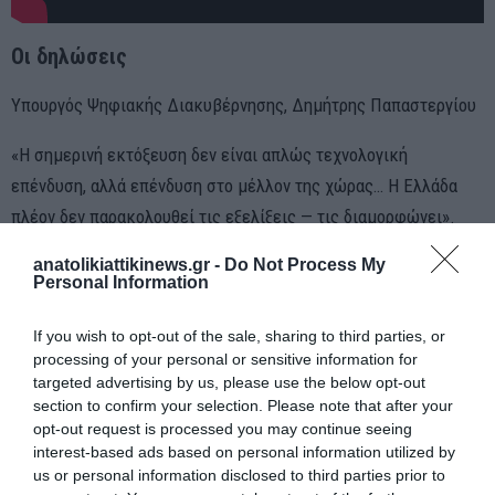
Οι δηλώσεις
Υπουργός Ψηφιακής Διακυβέρνησης, Δημήτρης Παπαστεργίου
«Η σημερινή εκτόξευση δεν είναι απλώς τεχνολογική
επένδυση, αλλά επένδυση στο μέλλον της χώρας… Η Ελλάδα
πλέον δεν παρακολουθεί τις εξελίξεις — τις διαμορφώνει».
ΓΓ Τηλεπικοινωνιών, Κωνσταντίνος Καράντζαλος
anatolikiattikinews.gr -
Do Not Process My
Personal Information
«Η επιτυχία αποτελεί απόδειξη της δυναμικής ελληνικών
If you wish to opt-out of the sale, sharing to third parties, or
πανεπιστημίων, επιχειρήσεων και ερευνητικών ιδρυμάτων.
processing of your personal or sensitive information for
Θέτουμε τα θεμέλια για μια νέα διαστημική εποχή».
targeted advertising by us, please use the below opt-out
section to confirm your selection. Please note that after your
ESA – Simonetta Cheli
opt-out request is processed you may continue seeing
interest-based ads based on personal information utilized by
«Η δυνατότητα SAR που αποκτά η Ελλάδα είναι ζωτικής
us or personal information disclosed to third parties prior to