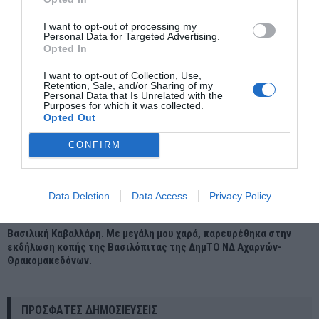
I want to opt-out of processing my
Personal Data for Targeted Advertising.
Opted In
I want to opt-out of Collection, Use,
Retention, Sale, and/or Sharing of my
Personal Data that Is Unrelated with the
Purposes for which it was collected.
Opted Out
CONFIRM
Data Deletion
Data Access
Privacy Policy
Βασιλική Καβαλλάρη. Με μεγάλη μου χαρά, παρευρέθηκα στην
εκδήλωση κοπής της Βασιλόπιτας της ΔημΤΟ ΝΔ Αχαρνών-
Θρακομακεδόνων.
ΠΡΌΣΦΑΤΕΣ ΔΗΜΟΣΙΕΎΣΕΙΣ