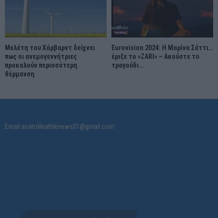
Μελέτη του Χάρβαρντ δείχνει
Eurovision 2024: Η Μαρίνα Σάττι…
πως οι ανεμογεννήτριες
έριξε το «ZARI» – Ακούστε το
προκαλούν περισσότερη
τραγούδι...
θέρμανση
Email:anatolikiattikinews01@gmail.com