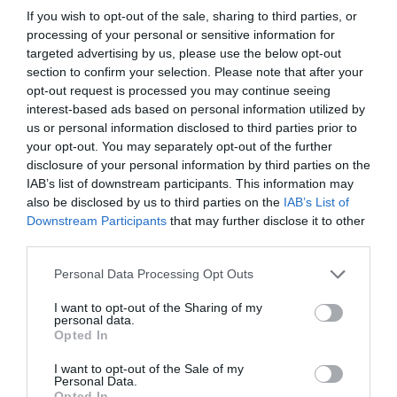
If you wish to opt-out of the sale, sharing to third parties, or
processing of your personal or sensitive information for
Οικουμενικό Πατριαρχείο για ομόφυλα: Μία μόνο η αποδεκτή
targeted advertising by us, please use the below opt-out
μορφή γάμου
section to confirm your selection. Please note that after your
opt-out request is processed you may continue seeing
interest-based ads based on personal information utilized by
us or personal information disclosed to third parties prior to
your opt-out. You may separately opt-out of the further
disclosure of your personal information by third parties on the
IAB’s list of downstream participants. This information may
also be disclosed by us to third parties on the
IAB’s List of
Downstream Participants
that may further disclose it to other
third parties.
Personal Data Processing Opt Outs
I want to opt-out of the Sharing of my
personal data.
Opted In
Κορυδαλλός: Βίντεο ντοκουμέντο από την δολοφονία 35χρονου
I want to opt-out of the Sale of my
Personal Data.
στις φυλακές
Opted In