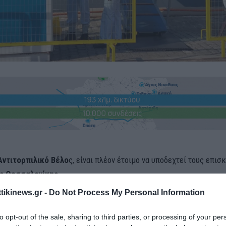
Αντιτορπιλικό Βέλο
ς, είναι πλέον έτοιμο να υποδεχτεί τους επισ
ης Θεσσαλονίκης.
ttikinews.gr -
Do Not Process My Personal Information
ρκετούς μήνες συνεχών αναβολών, το πλοίο έχει τελικά καταπλεύ
’ Προβλήτας του ΟΛΘ, με τις τελευταίες εργασίες να διασφαλίζου
to opt-out of the sale, sharing to third parties, or processing of your per
υ.