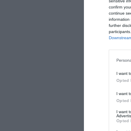
sensitive in
confirm you
Το πλοίο θα 
continue se
information 
10:00 το πρωί
further disc
participants
Από την Τρίτη
Downstream 
17:00 ως τις 
Δείτε φωτογ
Persona
I want t
Opted 
I want t
Opted 
I want 
Advertis
Opted 