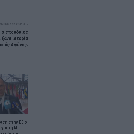
ΌΜΕΝΗ ΑΝΆΡΤΗΣΗ
ι ο σπουδαίος
ξανά ιστορία
κούς Αγώνες.
αση στην ΕΕ ο
 για τη Μ.
task force