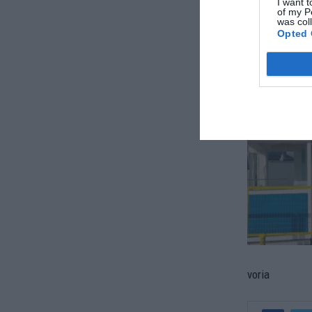
I want t
of my P
was col
Opted 
voria