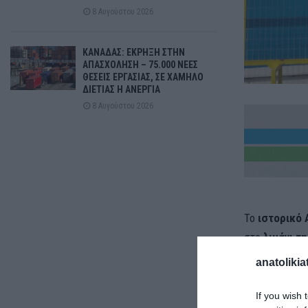
8 Αυγούστου 2026
ΚΑΝΑΔΑΣ: ΕΚΡΗΞΗ ΣΤΗΝ
ΑΠΑΣΧΟΛΗΣΗ – 75.000 ΝΕΕΣ
ΘΕΣΕΙΣ ΕΡΓΑΣΙΑΣ, ΣΕ ΧΑΜΗΛΟ
ΔΙΕΤΙΑΣ Η ΑΝΕΡΓΙΑ
8 Αυγούστου 2026
Το
ιστορικό 
στο
λιμάνι τ
anatolikia
Έπειτα από α
κορυφή της Α
If you wish 
ετοιμότητά το