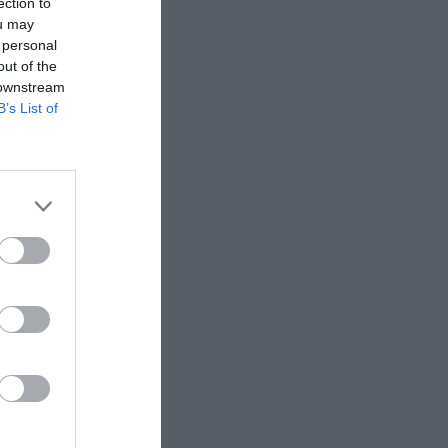
ection to
ou may
α από τις
 personal
out of the
 downstream
B’s List of
αι από τις