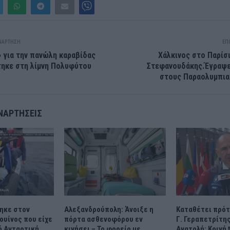
ΝΆΡΤΗΣΗ
ΕΠ
 για την πανώλη καραβίδας
Χάλκινος στο Παρίσ
ηκε στη λίμνη Πολυφύτου
Στεφανουδάκης.Έγραψε 
στους Παραολυμπια
ΝΑΡΤΉΣΕΙΣ
ηκε στον
Αλεξανδρούπολη: Άνοιξε η
Καταθέτει πρότ
ουίνος που είχε
πόρτα ασθενοφόρου εν
Γ. Γεραπετρίτης
ό Ανταρτική
κινήσει – Το φορείο με
Ανατολή: Κοινή 