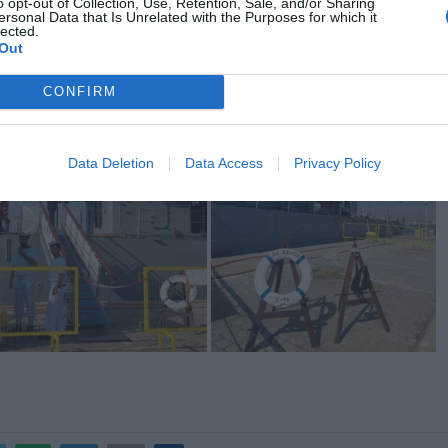
o opt-out of Collection, Use, Retention, Sale, and/or Sharing
ersonal Data that Is Unrelated with the Purposes for which it
lected.
Out
CONFIRM
Data Deletion
Data Access
Privacy Policy