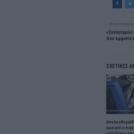
ΠΡΟΗΓΟΎΜΕΝΗ Α
«Συναγερμός»
που εμφανίστ
ΣΧΕΤΙΚΈΣ Α
Απελευθερώθ
ωκεανό ο πιγκ
ταξιδέψει απ