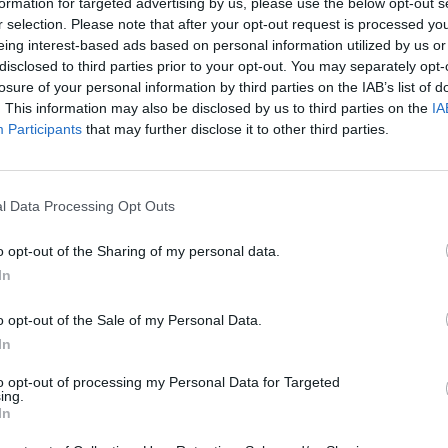
formation for targeted advertising by us, please use the below opt-out s
r selection. Please note that after your opt-out request is processed y
είναι ανοιχτό
από σήμερα Παρασκευή 6/9/2024 έως και τη Δευτέρ
eing interest-based ads based on personal information utilized by us or
disclosed to third parties prior to your opt-out. You may separately opt-
 μέχρι τις 20:00 το βράδυ.
losure of your personal information by third parties on the IAB’s list of
. This information may also be disclosed by us to third parties on the
IA
 10/9/2024 έως Παρασκευή θα λειτουργεί από τις 10:00 ως 14:00 κ
Participants
that may further disclose it to other third parties.
20:00 και τα Σαββατοκύριακα 10:00 με 14:00 και 17:00 με 21:00.
ραφίες:
l Data Processing Opt Outs
o opt-out of the Sharing of my personal data.
In
o opt-out of the Sale of my Personal Data.
In
to opt-out of processing my Personal Data for Targeted
ing.
In