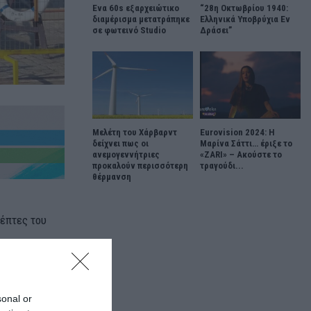
Ένα 60s εξαρχειώτικο
“28η Οκτωβρίου 1940:
διαμέρισμα μετατράπηκε
Ελληνικά Υποβρύχια Εν
σε φωτεινό Studio
Δράσει”
Μελέτη του Χάρβαρντ
Eurovision 2024: Η
δείχνει πως οι
Μαρίνα Σάττι… έριξε το
ανεμογεννήτριες
«ZARI» – Ακούστε το
προκαλούν περισσότερη
τραγούδι...
θέρμανση
κέπτες του
σει στην
ν τη πλήρη
sonal or