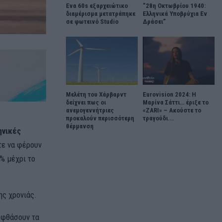
Ένα 60s εξαρχειώτικο
“28η Οκτωβρίου 1940:
διαμέρισμα μετατράπηκε
Ελληνικά Υποβρύχια Εν
σε φωτεινό Studio
Δράσει”
Μελέτη του Χάρβαρντ
Eurovision 2024: Η
δείχνει πως οι
Μαρίνα Σάττι… έριξε το
ανεμογεννήτριες
«ZARI» – Ακούστε το
προκαλούν περισσότερη
τραγούδι...
θέρμανση
ηνικές
τε να φέρουν
% μέχρι το
ης χρονιάς.
α φθάσουν τα