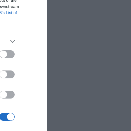
out of the
ίσιμο ποσοστό
 downstream
νικές
B’s List of
ν επιστροφή
 στο 3,7% του
περισσότερες
οχή της στο
κές τράπεζες.
α κόκκινα
μηνο.
δείκτη
ι θέσει στόχο