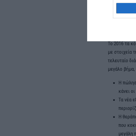
Συνολικά ο μ
κόκκινα δάνε
ελληνικές τρ
Το 2016 τα κ
με στοιχεία 
τελευταίο δι
μεγάλο βήμα,
Η πώλησ
κάνει ο
Τα νέα ε
περιορί
Η θεράπε
που κοκκ
μεγάλη π