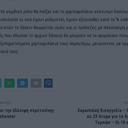
υτό κομβικό ρόλο θα παίξει και το χαρτοφυλάκιο κόκκινων δανείω
οποίησαν κι όσα έχουν ρυθμιστεί, έχουν εξυγιανθεί κατά τα ¾ κα
ο ετών το δάνειο θεωρείται υγιές και οι τράπεζες με πλεόνασμα 
ές που έδωσαν το αρχικό δάνειο) θα μπορούν να τα αγοράσουν πίσω,
εξυπηρετούμενα χαρτοφυλάκιά τους περαιτέρω, μειώνοντας με ορ
νειά τους.
ΝΆΡΤΗΣΗ
ΕΠ
ει την έλλειψη σεροτονίνης
Ευρωπαϊκή Εισαγγελία – 
lzheimer
σε 23 άτομα για το 
Τεμπών – Οι 18 ε