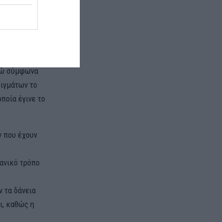
του 8% και τα
για τις
υρώ σύμφωνα
οιγμάτων το
ποία έγινε το
 που έχουν
γανικό τρόπο
 τα δάνεια
ι, καθώς η