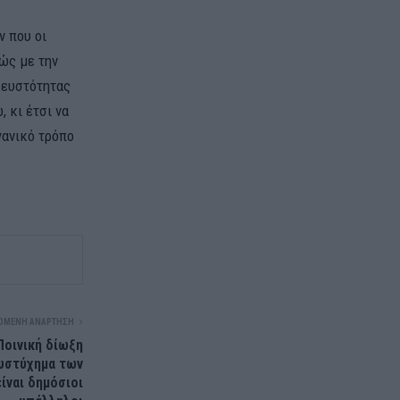
ν που οι
θώς με την
ρευστότητας
 κι έτσι να
γανικό τρόπο
ΌΜΕΝΗ ΑΝΆΡΤΗΣΗ
Ποινική δίωξη
δυστύχημα των
ίναι δημόσιοι