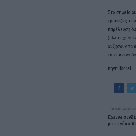
Στο σημείο α
τράπεζες τιτλ
παρέλευση δύ
(αλλά όχι αυτ
αυξήσουν τα 
τα κόκκινα δά
πηγη:liberal
ΠΡΟΗΓΟΎΜΕΝΗ Α
Έρευνα συνδέ
με τη νόσο A