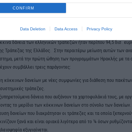
CONFIRM
έσος όρος των κόκκινων δανείων για τις 4 συστημικές είναι κάτω 
ια σε απόλυτα νούμερα στο εννεάμηνο ήταν κάτω από 10 δισ. ευρώ 
άπεζες.
Data Deletion
Data Access
Privacy Policy
όκκινα δάνεια των ελληνικών τραπεζών ήταν περίπου 94,5 δισ. ε
της Τράπεζας της Ελλάδος. Στην περαιτέρω μείωση αυτών των αν
άστημα, μετά την πρώτη ώθηση των προγραμμάτων Ηρακλής με τα ο
 έχουν συμβάλλει τρεις παράγοντες:
η κόκκινων δανείων με νέες συμφωνίες για διάθεση που πακέτων
ι συστημικές τράπεζες.
ξυπηρετούμενα δάνεια που αυξάνουν τα χαρτοφυλάκιά τους, με ορ
ζοντας το μερίδιο των κόκκινων δανείων στο σύνολο των δανείων.
υση δανείων που διακράτησαν οι τράπεζες και τα οποία ξεπερνούν
ινίζουν ξανά και είναι οριακά λιγότερα από το ¼ όσων ρυθμίζοντα
λειοψηφία εξυγιαίνεται.