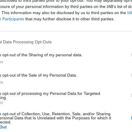
disclosed to third parties prior to your opt-out. You may separately opt-
 ο ευρωπαϊκός μέσος όρος να είναι περίπου στο 1,8%, όμως το κρ
losure of your personal information by third parties on the IAB’s list of
παλαιό τραπεζικό κανόνα που θέλουν να επιτύχουν γρήγορα οι ελλη
. This information may also be disclosed by us to third parties on the
IA
Participants
that may further disclose it to other third parties.
ναι να περάσουν κάτω από το όριο του 3% το οποίο σηματοδοτεί τη
ά και σε υγιή χαρτοφυλάκια. Αυτό είναι το κρίσιμο όριο.
Εθνική Τράπεζα
έχει ήδη επιτύχει μείωση των κόκκινων δανείων
l Data Processing Opt Outs
υ της από το εννεάμηνο, οπότε δεν επείγεται να προχωρήσει σε 
o opt-out of the Sharing of my personal data.
 τις προγραμματισμένες που αφορούν και τη συμφωνημένη συμμετ
In
με εγγύηση του νέου Ηρακλή, μαζί και με τις άλλες τρεις συστημι
o opt-out of the Sale of my Personal Data.
άλι έχει θέσει στόχο στο τέλος της φετινής χρονιάς να μειώσει τ
In
ίπεδα του 4,5% κάτω από το 5% που έχει ήδη βρεθεί από το εννεά
to opt-out of processing my Personal Data for Targeted
ing.
ειραιώς
είναι ήδη στο 5,5% και στοχεύει στο τέλος του έτους σε 
In
υ 5%.
o opt-out of Collection, Use, Retention, Sale, and/or Sharing
ersonal Data that Is Unrelated with the Purposes for which it
lected.
a Bank
έχει ήδη μειώσει το δείκτη στο 7,2% στο εννεάμηνο κι έχε
Out
ο τέλος του 2025.