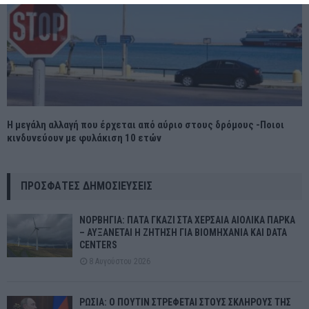
Η μεγάλη αλλαγή που έρχεται από αύριο στους δρόμους -Ποιοι
κινδυνεύουν με φυλάκιση 10 ετών
ΠΡΌΣΦΑΤΕΣ ΔΗΜΟΣΙΕΎΣΕΙΣ
ΝΟΡΒΗΓΙΑ: ΠΑΤΑ ΓΚΑΖΙ ΣΤΑ ΧΕΡΣΑΙΑ ΑΙΟΛΙΚΑ ΠΑΡΚΑ
– ΑΥΞΑΝΕΤΑΙ Η ΖΗΤΗΣΗ ΓΙΑ ΒΙΟΜΗΧΑΝΙΑ ΚΑΙ DATA
CENTERS
8 Αυγούστου 2026
ΡΩΣΙΑ: Ο ΠΟΥΤΙΝ ΣΤΡΕΦΕΤΑΙ ΣΤΟΥΣ ΣΚΛΗΡΟΥΣ ΤΗΣ