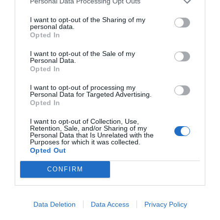
Personal Data Processing Opt Outs
I want to opt-out of the Sharing of my
personal data.
Opted In
I want to opt-out of the Sale of my
Personal Data.
Opted In
I want to opt-out of processing my
Personal Data for Targeted Advertising.
Opted In
I want to opt-out of Collection, Use,
Retention, Sale, and/or Sharing of my
Το φουτουριστικό κτίριο κατοικιών που ετοιμάζεται στο Παλαιό
Personal Data that Is Unrelated with the
Φάληρο
Purposes for which it was collected.
Opted Out
CONFIRM
Data Deletion
Data Access
Privacy Policy