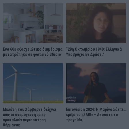
Ένα 60s εξαρχειώτικο διαμέρισμα
“28η Οκτωβρίου 1940: Ελληνικά
μετατράπηκε σε φωτεινό Studio
Υποβρύχια Εν Δράσει”
Μελέτη του Χάρβαρντ δείχνει
Eurovision 2024: Η Μαρίνα Σάττι…
πως οι ανεμογεννήτριες
έριξε το «ZARI» – Ακούστε το
προκαλούν περισσότερη
τραγούδι...
θέρμανση