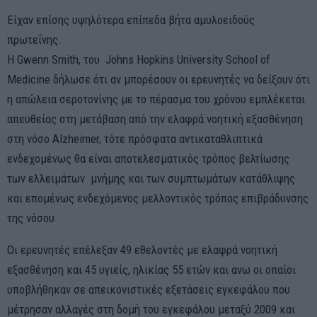
Είχαν επίσης υψηλότερα επίπεδα βήτα αμυλοειδούς
πρωτεΐνης.
Η Gwenn Smith, του Johns Hopkins University School of
Medicine δήλωσε ότι αν μπορέσουν οι ερευνητές να δείξουν ότι
η απώλεια σεροτονίνης με το πέρασμα του χρόνου εμπλέκεται
απευθείας στη μετάβαση από την ελαφρά νοητική εξασθένηση
στη νόσο Alzheimer, τότε πρόσφατα αντικαταθλιπτικά
ενδεχομένως θα είναι αποτελεσματικός τρόπος βελτίωσης
των ελλειμάτων μνήμης και των συμπτωμάτων κατάθλιψης
και επομένως ενδεχόμενος μελλοντικός τρόπος επιβράδυνσης
της νόσου.
Οι ερευνητές επέλεξαν 49 εθελοντές με ελαφρά νοητική
εξασθένηση και 45 υγιείς, ηλικίας 55 ετών και ανω οι οπαίοι
υποβλήθηκαν σε απεικονιστικές εξετάσεις εγκεφάλου που
μέτρησαν αλλαγές στη δομή του εγκεφάλου μεταξύ 2009 και