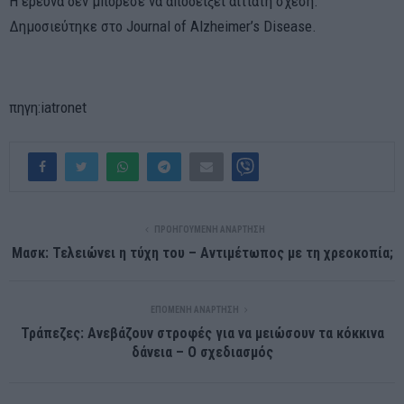
Η έρευνα δεν μπόρεσε να αποδείξει αιτιατή σχέση.
Δημοσιεύτηκε στο Journal of Alzheimer’s Disease.
πηγη:iatronet
ΠΡΟΗΓΟΎΜΕΝΗ ΑΝΆΡΤΗΣΗ
Μασκ: Τελειώνει η τύχη του – Αντιμέτωπος με τη χρεοκοπία;
ΕΠΌΜΕΝΗ ΑΝΆΡΤΗΣΗ
Τράπεζες: Ανεβάζουν στροφές για να μειώσουν τα κόκκινα
δάνεια – Ο σχεδιασμός