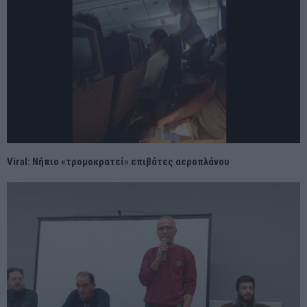
Viral: Νήπιο «τρομοκρατεί» επιβάτες αεροπλάνου