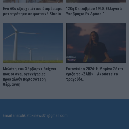
Ένα 60s εξαρχειώτικο διαμέρισμα
“28η Οκτωβρίου 1940: Ελληνικά
μετατράπηκε σε φωτεινό Studio
Υποβρύχια Εν Δράσει”
Μελέτη του Χάρβαρντ δείχνει
Eurovision 2024: Η Μαρίνα Σάττι…
πως οι ανεμογεννήτριες
έριξε το «ZARI» – Ακούστε το
προκαλούν περισσότερη
τραγούδι...
θέρμανση
Email:anatolikiattikinews01@gmail.com