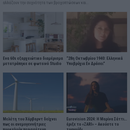
αλλάζουν την συχνότητα των βροχοπτώσεων και...
Ένα 60s εξαρχειώτικο διαμέρισμα
“28η Οκτωβρίου 1940: Ελληνικά
μετατράπηκε σε φωτεινό Studio
Υποβρύχια Εν Δράσει”
Μελέτη του Χάρβαρντ δείχνει
Eurovision 2024: Η Μαρίνα Σάττι…
πως οι ανεμογεννήτριες
έριξε το «ZARI» – Ακούστε το
προκαλούν περισσότερη
τραγούδι...