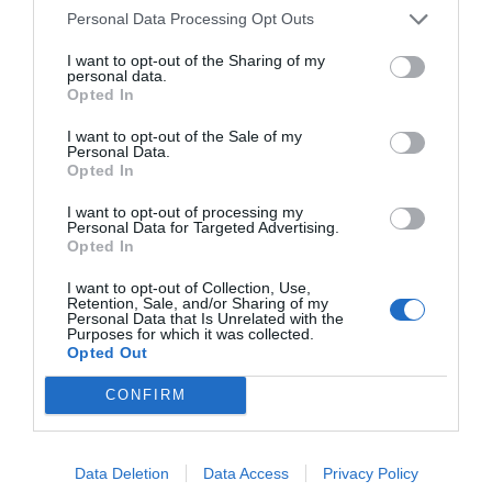
Personal Data Processing Opt Outs
I want to opt-out of the Sharing of my
personal data.
Opted In
I want to opt-out of the Sale of my
Personal Data.
Opted In
I want to opt-out of processing my
Personal Data for Targeted Advertising.
Opted In
I want to opt-out of Collection, Use,
Retention, Sale, and/or Sharing of my
Personal Data that Is Unrelated with the
Purposes for which it was collected.
ΕΛ.ΑΣ.:Υπό τον Μανδύα Ακροδεξιάς Συλλογικότητας Δρούσε
Opted Out
Πολυμελής Εγκληματική Οργάνωσηστη στη Θεσσαλονίκη
CONFIRM
Data Deletion
Data Access
Privacy Policy