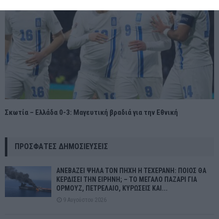
Σκωτία – Ελλάδα 0-3: Μαγευτική βραδιά για την Εθνική
ΠΡΌΣΦΑΤΕΣ ΔΗΜΟΣΙΕΎΣΕΙΣ
ΑΝΕΒΑΖΕΙ ΨΗΛΑ ΤΟΝ ΠΗΧΗ Η ΤΕΧΕΡΑΝΗ: ΠΟΙΟΣ ΘΑ
ΚΕΡΔΙΣΕΙ ΤΗΝ ΕΙΡΗΝΗ; – ΤΟ ΜΕΓΑΛΟ ΠΑΖΑΡΙ ΓΙΑ
ΟΡΜΟΥΖ, ΠΕΤΡΕΛΑΙΟ, ΚΥΡΩΣΕΙΣ ΚΑΙ...
9 Αυγούστου 2026