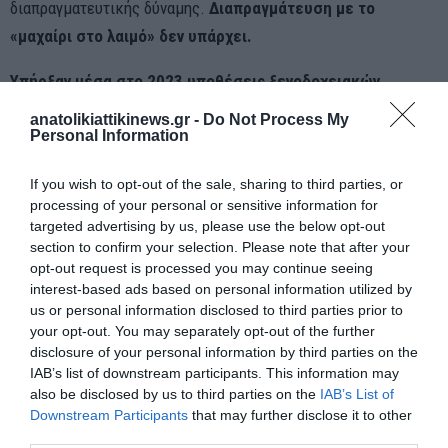
διαπραγματευτικής δύναμης.
Διαπραγμάτευση με το
«μαχαίρι στο λαιμό» δεν υπάρχει.
Υπήρξαν μέσα στο 2023 υποθέσεις ξενοδοχειακών
μονάδων που διαχειρίστηκαν τα γραφεία σας και
anatolikiattikinews.gr -
Do Not Process My
κατάφεραν να αποφύγουν τον πλειστηριασμό;
Personal Information
Φυσικά, υπήρξαν πολλές περιπτώσεις ξενοδοχειακών
If you wish to opt-out of the sale, sharing to third parties, or
processing of your personal or sensitive information for
επιχειρήσεων και επιχειρηματιών, αρκετές εκ των οποίων
targeted advertising by us, please use the below opt-out
αποτέλεσαν πρωτοσέλιδα, ότι κινδυνεύουν να
section to confirm your selection. Please note that after your
εκπλειστηριαστούν, αλλά με τις κατάλληλες ενέργειες,
opt-out request is processed you may continue seeing
interest-based ads based on personal information utilized by
αντιτάσσοντας, ενώπιον Δικαστηρίων, πλήθος ακυροτήτων και
us or personal information disclosed to third parties prior to
καταχρηστικών πρακτικών, αφήνοντας πάντα ανοικτό τον
your opt-out. You may separately opt-out of the further
δίαυλο της επικοινωνίας με τους πιστωτές, έφεραν ως
disclosure of your personal information by third parties on the
IAB’s list of downstream participants. This information may
αποτέλεσμα την ακύρωση όλων των μέχρι σήμερα
also be disclosed by us to third parties on the
IAB’s List of
πλειστηριασμών που έχουμε χειριστεί και παράλληλα
Downstream Participants
that may further disclose it to other
εξασφαλίστηκε στην επιχείρηση η δυνατότητα να εκπονήσει
third parties.