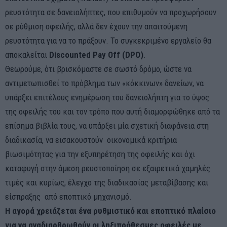
ρευστότητα σε δανειολήπτες, που επιθυμούν να προχωρήσουν
σε ρύθμιση οφειλής, αλλά δεν έχουν την απαιτούμενη
ρευστότητα για να το πράξουν. Το συγκεκριμένο εργαλείο θα
αποκαλείται
Discounted Pay Off (DPΟ)
.
Θεωρούμε, ότι βρισκόμαστε σε σωστό δρόμο, ώστε να
αντιμετωπισθεί το πρόβλημα των «κόκκινων» δανείων, να
υπάρξει επιτέλους ενημέρωση του δανειολήπτη για το ύψος
της οφειλής του και τον τρόπο που αυτή διαμορφώθηκε από τα
επίσημα βιβλία τους, να υπάρξει μία σχετική διαφάνεια στη
διαδικασία, να εισακουστούν οικονομικά κριτήρια
βιωσιμότητας για την εξυπηρέτηση της οφειλής και όχι
καταφυγή στην άμεση ρευστοποίηση σε εξαιρετικά χαμηλές
τιμές και κυρίως, έλεγχο της διαδικασίας μεταβίβασης και
είσπραξης από εποπτικό μηχανισμό.
Η αγορά χρειάζεται ένα ρυθμιστικό και εποπτικό πλαίσιο
για να αναδιαρθρωθούν οι ληξιπρόθεσμες οφειλές με