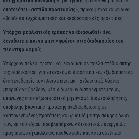
και χρηματοοικονομική στρατηγική
, η οποία θα μπορεί να
αποτελέσει
«ασπίδα προστασίας»,
προκειμένου να μη γίνει
«βορά» σε τυχοδιωκτικές και κερδοσκοπικές πρακτικές.
Υπάρχει ρεαλιστικός τρόπος να «διασωθεί» ένα
ξενοδοχείο και να μπει «φρένο» στις διαδικασίες του
πλειστηριασμού;
Υπάρχουν πολλοί τρόποι και λόγοι και σε πολλά στάδια αυτής
της διαδικασίας, για να ανακόψει δικαστικά και εξωδικαστικά
ένα ξενοδοχείο τον πλειστηριασμό. Ενδεικτικά, λύσεις
μπορούν να βρεθούν, μέσω διμερών διαπραγματεύσεων,
υπαγωγής στον εξωδικαστικό μηχανισμό, διαμεσολάβησης,
υποβολής βιώσιμης πρότασης αναδιάρθρωσης με
κοστολογημένες προτάσεις και φυσικά με την άσκηση όλων
των, εκ του νόμου, προβλεπόμενων δικαστικών ενεργειών,
προς αποφυγή απώλειας προθεσμιών και κατά συνέπεια