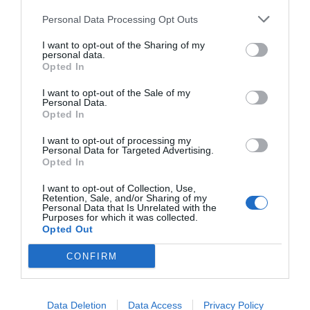
και να υποστηρίξει ένα ρεαλιστικό και βιώσιμο -βάσει των
Personal Data Processing Opt Outs
χρηματοροών της- σχέδιο αναδιάρθρωσης των οφειλών της.
I want to opt-out of the Sharing of my
* Το άρθρο είναι η συνέντευξη της κ. Λεκκάκου στο περιοδικό
personal data.
HOTELIER (www.greekhotelier.gr) από το τεύχος Νοεμβρίου.
Opted In
I want to opt-out of the Sale of my
πηγη:dikastirio
Personal Data.
Opted In
I want to opt-out of processing my
Personal Data for Targeted Advertising.
Opted In
I want to opt-out of Collection, Use,
Retention, Sale, and/or Sharing of my
Personal Data that Is Unrelated with the
Purposes for which it was collected.
ΠΡΟΗΓΟΎΜΕΝΗ ΑΝΆΡΤΗΣΗ
Opted Out
Προς θανάτωση πολλοί από τους «φονικούς» ιπποπόταμους
του Πάμπλο Εσκομπάρ
CONFIRM
ΕΠΌΜΕΝΗ ΑΝΆΡΤΗΣΗ
Data Deletion
Data Access
Privacy Policy