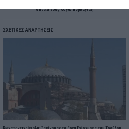
Ισπανία: Τουλάχιστον 800 άνθρωποι απομακρύνθηκαν από τα
σπίτια τους λόγω πυρκαγιάς
ΣΧΕΤΙΚΈΣ ΑΝΑΡΤΉΣΕΙΣ
Κωνσταντινούπολη: Ξεκίνησαν τα Έργα Ενίσχυσης του Τρούλου