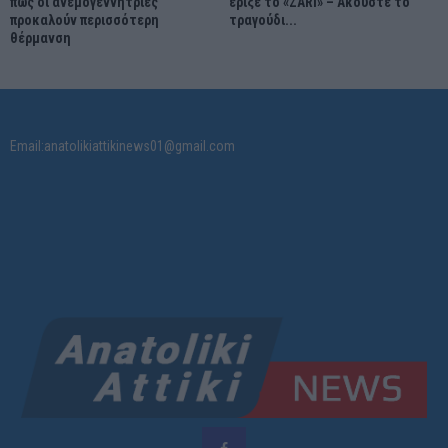
πως οι ανεμογεννήτριες
έριξε το «ZARI» – Ακούστε το
προκαλούν περισσότερη
τραγούδι...
θέρμανση
Email:anatolikiattikinews01@gmail.com