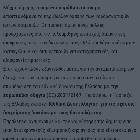
Μέχρι σήμερα, παραμένει
αρρύθμιστο και μη
εποπτευόμενο
το περιβάλλον δράσης των κερδοσκοπικών
αυτών εταιρειών. Οι πιέσεις όμως είναι πολλές,
προερχόμενες από τις πολυάριθμες επιτυχείς δικαστικές
αποφάσεις υπέρ των δανειοληπτών, αλλά και λόγω αμέτρητων
καταγγελιών και διαμαρτυριών για καταχρηστικές και
αδιαφανείς πρακτικές.
Έτσι, έχουν πλέον εξαγγελθεί μέτρα για την αντιμετώπιση, τον
έλεγχο και τον περιορισμό των πρακτικών αυτών σε
συμμόρφωση του εθνικού δικαίου της Ελλάδας
με την
ευρωπαϊκή οδηγία (ΕΕ) 2021/2167
. Περαιτέρω, η Τράπεζα
της Ελλάδος εκπονεί
Κώδικα Δεοντολογίας για τις σχέσεις
διαχείρισης δανείων με τους δανειολήπτες.
Παράλληλα, αναμένουμε και την νομοθέτηση της δημιουργίας
μίας δευτερογενούς εξωτραπεζικής αγοράς από εξειδικευμένα
επενδυτικά σχήματα («funds») τα οποία θα προσφέρουν