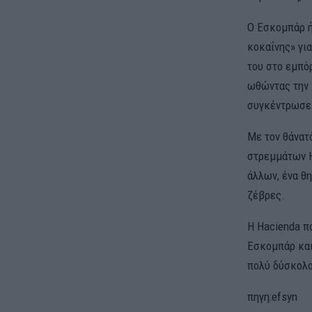
Ο Εσκομπάρ ή
κοκαΐνης» γι
του στο εμπό
ωθώντας την 
συγκέντρωσε 
Με τον θάνατό
στρεμμάτων H
άλλων, ένα θ
ζέβρες.
Η Hacienda π
Εσκομπάρ και
πολύ δύσκολο
πηγη:efsyn