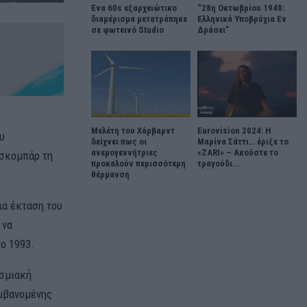
Ένα 60s εξαρχειώτικο
“28η Οκτωβρίου 1940:
διαμέρισμα μετατράπηκε
Ελληνικά Υποβρύχια Εν
σε φωτεινό Studio
Δράσει”
Μελέτη του Χάρβαρντ
Eurovision 2024: Η
υ
δείχνει πως οι
Μαρίνα Σάττι… έριξε το
ανεμογεννήτριες
«ZARI» – Ακούστε το
Εσκομπάρ τη
προκαλούν περισσότερη
τραγούδι...
θέρμανση
ια έκταση του
 να
ο 1993.
υσμιακή
αμβανομένης