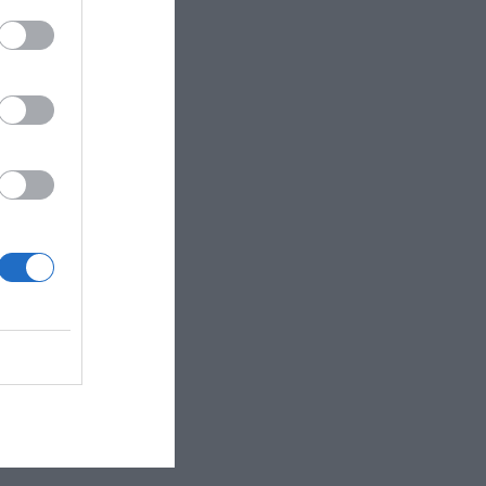
λλοντική αρχή
ωτόκολλο για
η αναπαραγωγή
εριοχή.
35 αν δεν
η συνεπάγεται
.
νικά να
ας περίπου
dalena έχουν
είου σε μία