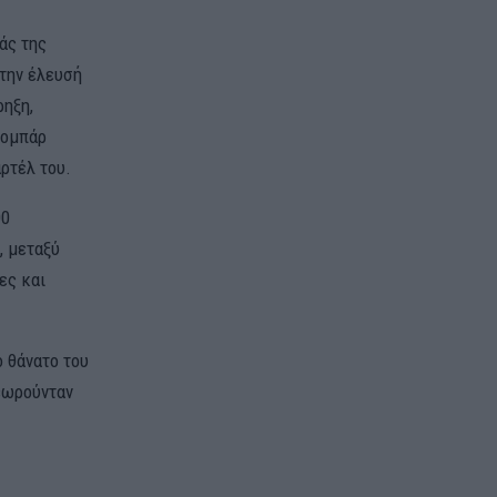
άς της
 την έλευσή
ηξη,
κομπάρ
ρτέλ του.
00
, μεταξύ
ες και
 θάνατο του
εωρούνταν