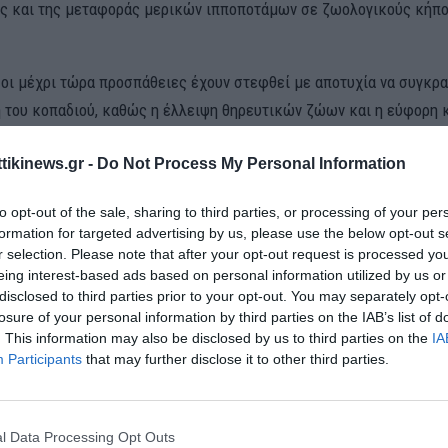
ς και της μεταφοράς μερικών ιπποποτάμων σε ζωολογικούς κήπο
 οι μέχρι τώρα προσπάθειες έχουν στεφθεί με αποτυχία να συγκρ
 του κοπαδιού, καθώς η έλλειψη θηρευτικών ζώων και η εύφορη 
Αντιόχειας παρέχει τέλειες συνθήκες για να ευδοκιμήσει το γηγεν
ttikinews.gr -
Do Not Process My Personal Information
οπάδι ανακηρύχθηκε χωροκατακτητικό από την κολομβιανή κυβέρ
to opt-out of the sale, sharing to third parties, or processing of your per
formation for targeted advertising by us, please use the below opt-out s
ν δρόμο για τη θανάτωσή του.
r selection. Please note that after your opt-out request is processed y
eing interest-based ads based on personal information utilized by us or
εριβάλλοντος της Κολομβίας Σουζάνα Μουχάμαντ είπε ότι 20 ιππ
disclosed to third parties prior to your opt-out. You may separately opt-
άλλοι θα μεταφερθούν στο εξωτερικό -και «μερικοί» θα υποβληθού
losure of your personal information by third parties on the IAB’s list of
ρίς να διευκρινιστούν τα κριτήρια της διαλογής ή της αναλογικότη
. This information may also be disclosed by us to third parties on the
IA
Participants
that may further disclose it to other third parties.
 γύρω από το πρωτόκολλο για την εξαγωγή των ζώων», είπε η κ.
α τοπικά μέσα ενημέρωσης.
l Data Processing Opt Outs