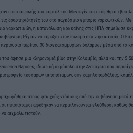
ταν ο επικεφαλής του καρτέλ του Μεντεγίν και στέφθηκε «βασιλι
α τις δραστηριότητές του στο παγκόσμιο εμπόριο ναρκωτικών. Με
ριο ναρκωτικών, η κατανάλωση κοκκαΐνης στις ΗΠΑ σημείωσε έκρ
κυβέρνηση Ρίγκαν να κηρύξει «τον πόλεμο στα ναρκωτικά». Ο Εσ
περιουσία περίπου 30 δισεκατομμυρίων δολαρίων μέσα από το κα
 του άφησε μια κληρονομιά βίας στην Κολομβία, αλλά και την 5.5
acienda Nápoles, ιδιωτική ακρόπολη στην Αντιόχεια που περιείχε
ηριοτροφείο τεσσάρων ιπποπόταμων, συν καμηλοπαρδάλεις, καμήλ
αραχωρήθηκε στους φτωχούς ντόπιους από την κυβέρνηση μετά το
 οι ιπποπόταμοι αφέθηκαν να περιπλανούνται ελεύθεροι καθώς θ
 να αιχμαλωτιστούν.