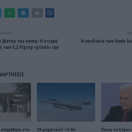
ΝΆΡΤΗΣΗ
ΕΠ
 βίντεο του evima: Η στιγμή
H ασυδοσία των funds λα
ς των 5,2 Ρίχτερ «χτυπά» την
ΝΑΡΤΉΣΕΙΣ
 οδηγήθηκε στο
30 μαχητικά F-16 θα
Ποιος το ξέρει»