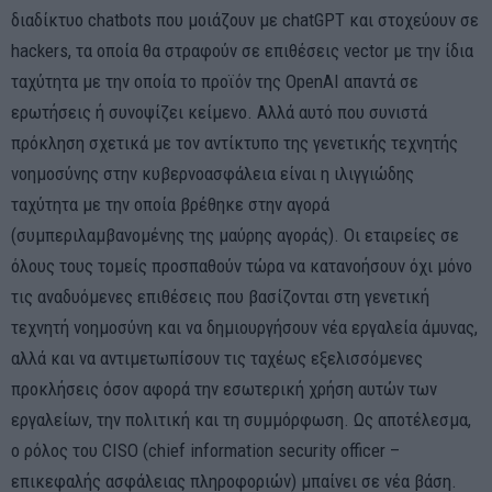
διαδίκτυο chatbots που μοιάζουν με chatGPT και στοχεύουν σε
hackers, τα οποία θα στραφούν σε επιθέσεις vector με την ίδια
ταχύτητα με την οποία το προϊόν της OpenAI απαντά σε
ερωτήσεις ή συνοψίζει κείμενο. Αλλά αυτό που συνιστά
πρόκληση σχετικά με τον αντίκτυπο της γενετικής τεχνητής
νοημοσύνης στην κυβερνοασφάλεια είναι η ιλιγγιώδης
ταχύτητα με την οποία βρέθηκε στην αγορά
(συμπεριλαμβανομένης της μαύρης αγοράς). Οι εταιρείες σε
όλους τους τομείς προσπαθούν τώρα να κατανοήσουν όχι μόνο
τις αναδυόμενες επιθέσεις που βασίζονται στη γενετική
τεχνητή νοημοσύνη και να δημιουργήσουν νέα εργαλεία άμυνας,
αλλά και να αντιμετωπίσουν τις ταχέως εξελισσόμενες
προκλήσεις όσον αφορά την εσωτερική χρήση αυτών των
εργαλείων, την πολιτική και τη συμμόρφωση. Ως αποτέλεσμα,
ο ρόλος του CISO (chief information security officer –
επικεφαλής ασφάλειας πληροφοριών) μπαίνει σε νέα βάση.