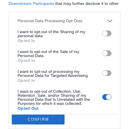
Downstream Participants
that may further disclose it to other
επόμενου επιπέδου και η διαθεσιμότητα εφαρμογών όπως το
third parties.
FraudGPT
, υποστήριξε τη σημασία των πολλαπλών γραμμών
Personal Data Processing Opt Outs
άμυνας και προειδοποίησε να μην πιστεύουμε ότι ένα μόνο
εργαλείο μπορεί να κάνει τη δουλειά.
I want to opt-out of the Sharing of my
personal data.
«Είναι σημαντικό να καταλάβουμε ότι δεν μπορεί ένα μόνο
Opted In
σύστημα ή ένα μόνο προϊόν να το αντιμετωπίσει όλο αυτό»
I want to opt-out of the Sale of my
κατέληξε.
Personal Data.
Opted In
πηγη:fortunegreece
I want to opt-out of processing my
Personal Data for Targeted Advertising.
Opted In
I want to opt-out of Collection, Use,
Retention, Sale, and/or Sharing of my
Personal Data that Is Unrelated with the
Purposes for which it was collected.
Opted Out
ΠΡΟΗΓΟΎΜΕΝΗ ΑΝΆΡΤΗΣΗ
Τέλος οι αλυσίδες για τα χιόνια -Η νέα λύση που σταματά την
CONFIRM
ταλαιπωρία των οδηγών