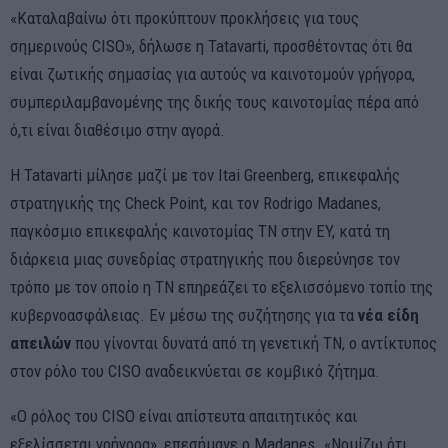
«Καταλαβαίνω ότι προκύπτουν προκλήσεις για τους
σημερινούς CISO», δήλωσε η Tatavarti, προσθέτοντας ότι θα
είναι ζωτικής σημασίας για αυτούς να καινοτομούν γρήγορα,
συμπεριλαμβανομένης της δικής τους καινοτομίας πέρα από
ό,τι είναι διαθέσιμο στην αγορά.
Η Tatavarti μίλησε μαζί με τον Itai Greenberg, επικεφαλής
στρατηγικής της Check Point, και τον Rodrigo Madanes,
παγκόσμιο επικεφαλής καινοτομίας ΤΝ στην EY, κατά τη
διάρκεια μιας συνεδρίας στρατηγικής που διερεύνησε τον
τρόπο με τον οποίο η ΤΝ επηρεάζει το εξελισσόμενο τοπίο της
κυβερνοασφάλειας. Εν μέσω της συζήτησης για τα
νέα είδη
απειλών
που γίνονται δυνατά από τη γενετική ΤΝ, ο αντίκτυπος
στον ρόλο του CISO αναδεικνύεται σε κομβικό ζήτημα.
«Ο ρόλος του CISO είναι απίστευτα απαιτητικός και
εξελίσσεται γρήγορα», επεσήμανε ο Madanes. «Νομίζω ότι