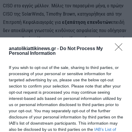
CISO στο εγγύς μέλλον. Μόλις τον περασμένο μήνα, ο πρώην
CISO της SolarWinds, Timothy Brown, κατηγορήθηκε από την
Επιτροπή Κεφαλαιαγοράς για
εξαπάτηση επενδυτών
επειδή
δεν αποκάλυψε γνωστούς κινδύνους ασφαλείας που οδήγησαν
σε μια μαζική επίθεση στην αλυσίδα εφοδιασμού της εταιρείας
– και οι αναλυτές και οι νομικοί πιστεύουν ότι αυτό θα γίνει
anatolikiattikinews.gr -
Do Not Process My
Personal Information
πολύ πιο συνηθισμένο.
If you wish to opt-out of the sale, sharing to third parties, or
Όσον αφορά τον τρόπο αντιμετώπισης των επιθέσεων
processing of your personal or sensitive information for
γενετικής ΤΝ χρησιμοποιώντας γενετική ΤΝ, αυτό είναι ακόμη
targeted advertising by us, please use the below opt-out
υπό εξέλιξη. Αλλά το 2024, όπως προβλέπει ο Madanes, ο
section to confirm your selection. Please note that after your
opt-out request is processed you may continue seeing
κλάδος θα ξεκινήσει την
κούρσα για τη δημιουργία λύσεων
.
interest-based ads based on personal information utilized by
«Σπεύδουμε να δημιουργήσουμε εμπορικές λύσεις, να τις
us or personal information disclosed to third parties prior to
αξιολογήσουμε και να τις αναπτύξουμε».
your opt-out. You may separately opt-out of the further
disclosure of your personal information by third parties on the
Ο Greenberg, ο οποίος αναφέρθηκε εκτενώς στους νέους
IAB’s list of downstream participants. This information may
also be disclosed by us to third parties on the
IAB’s List of
τύπους επιθέσεων που διαμορφώνονται, όπως το phishing