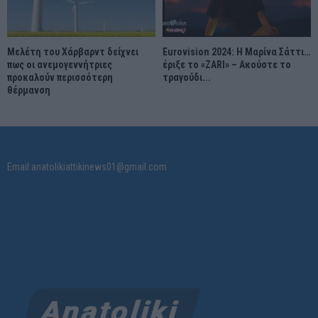
Μελέτη του Χάρβαρντ δείχνει
Eurovision 2024: Η Μαρίνα Σάττι…
πως οι ανεμογεννήτριες
έριξε το «ZARI» – Ακούστε το
προκαλούν περισσότερη
τραγούδι...
θέρμανση
Email:anatolikiattikinews01@gmail.com