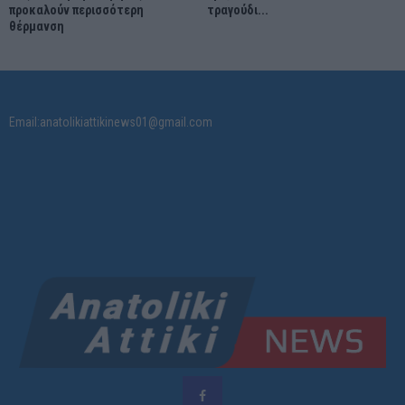
προκαλούν περισσότερη
τραγούδι...
θέρμανση
Email:anatolikiattikinews01@gmail.com