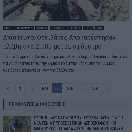
ΔΗΜΟΙ - ΠΕΡΙΦΕΡΕΙΕΣ
ΕΛΛΑΔΑ
ΠΕΡΙΒΑΛΛΟΝ - ΚΑΙΡΟΣ
Ροή ειδήσεων
Απίστευτο: Ορειβάτες Αποκατέστησαν
Βλάβη στα 2.000 μέτρα υψόμετρο
Την συνδρομή ορειβατών ζήτησε και έλαβε ο Δήμος Οροπεδίου Λασιθίου
για να αποκαταστήσει την ζημιά στο δίκτυο ύδρευσης του Δήμου.
Ορειβάτες αποκατέστησαν την βλάβη στο...
Σελιδοποίηση
1
…
674
675
676
…
689
άρθρων
ΠΡΌΣΦΑΤΕΣ ΔΗΜΟΣΙΕΎΣΕΙΣ
ΕΥΡΩΠΗ: ΑΓΩΝΑΣ ΔΡΟΜΟΥ, ΕΣΤΩ ΚΑΙ ΑΡΓΑ, ΓΙΑ ΤΗ
ΝΕΑ ΓΕΝΙΑ ΠΥΡΟΣΒΕΣΤΙΚΩΝ ΑΕΡΟΣΚΑΦΩΝ – ΟΙ
ΜΕΓΑΠΥΡΚΑΓΙΕΣ ΑΛΛΑΖΟΥΝ ΤΗΝ ΑΕΡΟΠΥΡΟΣΒΕΣΗ