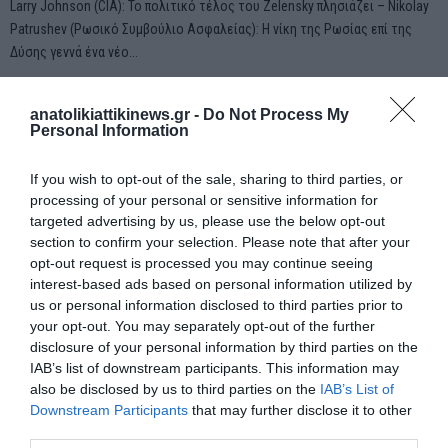
Larry Johnson (CIA): Το πολιτικό τέλος του Zelensky πλησιάζει – Nikolay
Patrushev (Ρωσικό Συμβούλιο Ασφαλείας): Η νίκη της Ρωσίας επί της
Δύσης γεννά ένα νέο...
anatolikiattikinews.gr -
Do Not Process My
Personal Information
If you wish to opt-out of the sale, sharing to third parties, or
processing of your personal or sensitive information for
targeted advertising by us, please use the below opt-out
section to confirm your selection. Please note that after your
opt-out request is processed you may continue seeing
interest-based ads based on personal information utilized by
us or personal information disclosed to third parties prior to
your opt-out. You may separately opt-out of the further
disclosure of your personal information by third parties on the
IAB’s list of downstream participants. This information may
also be disclosed by us to third parties on the
IAB’s List of
ΑΘΛΗΤΙΚΑ
ΕΛΛΑΔΑ
ΚΟΣΜΟΣ
Ροή ειδήσεων
Downstream Participants
that may further disclose it to other
third parties.
Παγκόσμιος Πρωταθλητής ο Τσαπατάκης