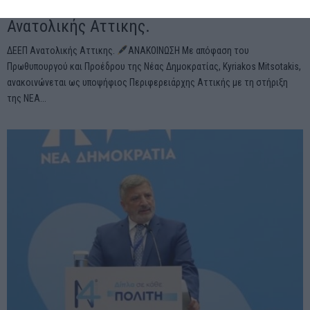
Βανίτα Σωφρόνη Προεδρος ΔΕΕΠ
Ανατολικής Αττικης.
ΔΕΕΠ Ανατολικής Αττικης.
ΑΝΑΚΟΙΝΩΣΗ Με απόφαση του
Πρωθυπουργού και Προέδρου της Νέας Δημοκρατίας, Kyriakos Mitsotakis,
ανακοινώνεται ως υποψήφιος Περιφερειάρχης Αττικής με τη στήριξη
της ΝΕΑ...