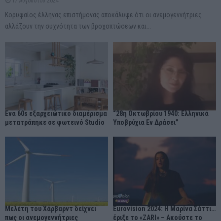
17 Αυγούστου 2024
Κορυφαίος έλληνας επιστήμονας αποκάλυψε ότι οι ανεμογεννήτριες
αλλάζουν την συχνότητα των βροχοπτώσεων και...
Ένα 60s εξαρχειώτικο διαμέρισμα
“28η Οκτωβρίου 1940: Ελληνικά
μετατράπηκε σε φωτεινό Studio
Υποβρύχια Εν Δράσει”
Μελέτη του Χάρβαρντ δείχνει
Eurovision 2024: Η Μαρίνα Σάττι…
πως οι ανεμογεννήτριες
έριξε το «ZARI» – Ακούστε το